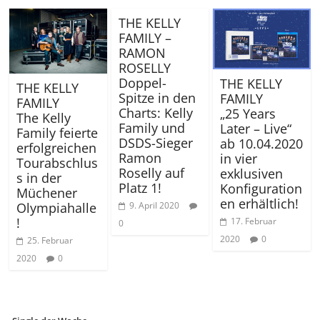
THE KELLY
FAMILY –
RAMON
ROSELLY
Doppel-
THE KELLY
THE KELLY
Spitze in den
FAMILY
FAMILY
Charts: Kelly
„25 Years
The Kelly
Family und
Later – Live“
Family feierte
DSDS-Sieger
ab 10.04.2020
erfolgreichen
Ramon
in vier
Tourabschlus
Roselly auf
exklusiven
s in der
Platz 1!
Konfiguration
Müchener
en erhältlich!
9. April 2020
Olympiahalle
!
17. Februar
0
2020
0
25. Februar
2020
0