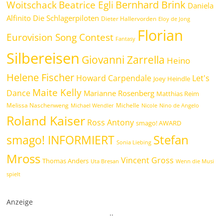
Bernhard Brink
Beatrice Egli
Woitschack
Daniela
Alfinito
Die Schlagerpiloten
Dieter Hallervorden
Eloy de Jong
Florian
Eurovision Song Contest
Fantasy
Silbereisen
Giovanni Zarrella
Heino
Helene Fischer
Howard Carpendale
Let's
Joey Heindle
Maite Kelly
Dance
Marianne Rosenberg
Matthias Reim
Melissa Naschenweng
Michelle
Michael Wendler
Nicole
Nino de Angelo
Roland Kaiser
Ross Antony
smago! AWARD
Stefan
smago! INFORMIERT
Sonia Liebing
Mross
Vincent Gross
Thomas Anders
Uta Bresan
Wenn die Musi
spielt
Anzeige
.
.