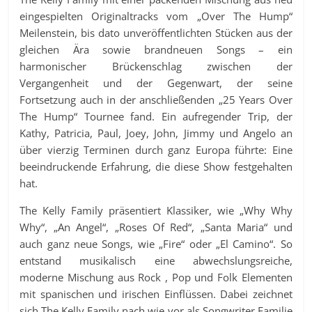
eingespielten Originaltracks vom „Over The Hump“
Meilenstein, bis dato unveröffentlichten Stücken aus der
gleichen Ära sowie brandneuen Songs – ein
harmonischer Brückenschlag zwischen der
Vergangenheit und der Gegenwart, der seine
Fortsetzung auch in der anschließenden „25 Years Over
The Hump“ Tournee fand. Ein aufregender Trip, der
Kathy, Patricia, Paul, Joey, John, Jimmy und Angelo an
über vierzig Terminen durch ganz Europa führte: Eine
beeindruckende Erfahrung, die diese Show festgehalten
hat.
The Kelly Family präsentiert Klassiker, wie „Why Why
Why“, „An Angel“, „Roses Of Red“, „Santa Maria“ und
auch ganz neue Songs, wie „Fire“ oder „El Camino“. So
entstand musikalisch eine abwechslungsreiche,
moderne Mischung aus Rock , Pop und Folk Elementen
mit spanischen und irischen Einflüssen. Dabei zeichnet
sich The Kelly Family nach wie vor als Songwriter Familie