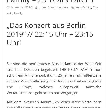
,
14. August 2020
.
0 Kommentare
Kelly Family
The
Kelly Family
„Das Konzert aus Berlin
2019“ // 22:15 Uhr – 23:15
Uhr!
Sie sind die berühmteste Musikerfamilie der Welt: Seit
fast fünf Dekaden begeistert THE KELLY FAMILY nun
schon ein Millionenpublikum. 25 Jahre sind mittlerweile
seit der Veröffentlichung des Durchbruchsalbums „Over
The Hump“, welches europaweit sämtliche
Verkaufsrekorde gebrochen hat, vergangen.
Auf dem aktuellen Album „25 years later“ verzaubern
The Kelly Family mit einer packenden Mischung aus neu