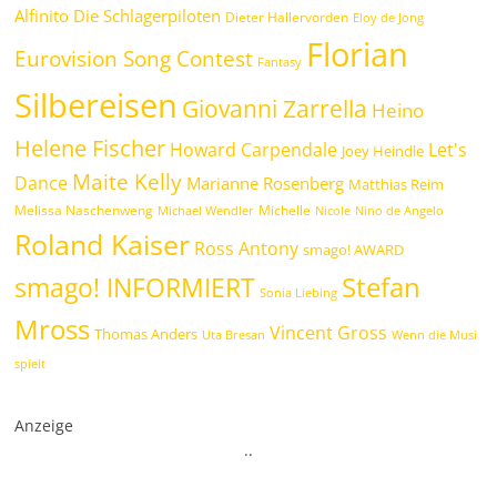
Alfinito
Die Schlagerpiloten
Dieter Hallervorden
Eloy de Jong
Florian
Eurovision Song Contest
Fantasy
Silbereisen
Giovanni Zarrella
Heino
Helene Fischer
Howard Carpendale
Let's
Joey Heindle
Maite Kelly
Dance
Marianne Rosenberg
Matthias Reim
Melissa Naschenweng
Michelle
Michael Wendler
Nicole
Nino de Angelo
Roland Kaiser
Ross Antony
smago! AWARD
Stefan
smago! INFORMIERT
Sonia Liebing
Mross
Vincent Gross
Thomas Anders
Uta Bresan
Wenn die Musi
spielt
Anzeige
.
.