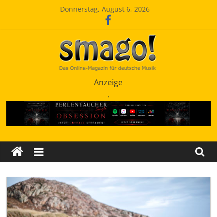
Zum
Donnerstag, August 6, 2026
Inhalt
springen
Smago
Anzeige
.
SchlagerMAGazinOnline