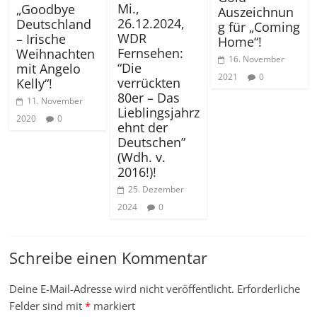
Mi.,
„Goodbye
Auszeichnun
26.12.2024,
Deutschland
g für „Coming
WDR
– Irische
Home“!
Fernsehen:
Weihnachten
16. November
“Die
mit Angelo
2021
0
verrückten
Kelly“!
80er – Das
11. November
Lieblingsjahrz
2020
0
ehnt der
Deutschen”
(Wdh. v.
2016!)!
25. Dezember
2024
0
Schreibe einen Kommentar
Deine E-Mail-Adresse wird nicht veröffentlicht.
Erforderliche
Felder sind mit
*
markiert