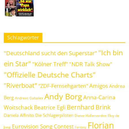
Schlagwörter
"Ich bin
"Deutschland sucht den Superstar"
ein Star"
"Kölner Treff"
"NDR Talk Show"
"Offizielle Deutsche Charts"
"Riverboat"
Amigos
"ZDF-Fernsehgarten"
Andrea
Andy Borg
Anna-Carina
Berg
Andreas Gabalier
Bernhard Brink
Woitschack
Beatrice Egli
Daniela Alfinito
Die Schlagerpiloten
Dieter Hallervorden
Eloy de
Florian
Eurovision Song Contest
Jong
Fantasy