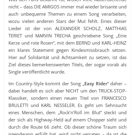
nicht – dass DIE AMIGOS immer mal wieder brisante und
auch unbequeme Themen zu einem Song verarbeiten,
wozu vielen anderen Stars der Mut fehlt. Eines dieser
Lieder ist der von ALEXANDER SCHOLZ, MATTHIAS
TERIET und MARVIN TRECHA geschriebene Song „Eine
Kerze und rote Rosen“, mit dem BERND und KARL-HEINZ
ein klares Statement gegen Kindesmissbrauch setzen.
Hier auf Solidarität und Achtsamkeit zu setzen, ist das
Ziel dieses bemerkenswerten Titels, der sogar vorab als
Single veröffentlicht wurde.
Im Country-Style kommt der Song „
Easy Rider
“ daher –
dabei handelt es sich aber NICHT um den TRUCK-STOP-
Klassiker, sondern einen neuen Titel von FRANCESCO
BRULETTI und KARL NESSELER. Es geht um Sehnsucht
eines Menschen, dem „Rock’n’Roll im Blut“ steckt und
der sich als Highway-Held auf einem Chopper sieht und
durch die Route 66 zieht. Ob dieser schöne Traum sich
irgendwann erfüllt hat, wird nicht verraten – da ist die