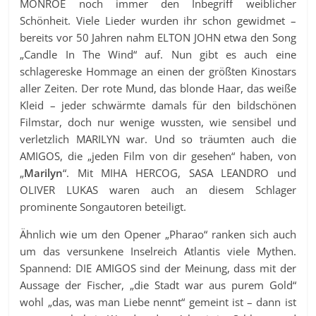
MONROE noch immer den Inbegriff weiblicher
Schönheit. Viele Lieder wurden ihr schon gewidmet –
bereits vor 50 Jahren nahm ELTON JOHN etwa den Song
„Candle In The Wind“ auf. Nun gibt es auch eine
schlagereske Hommage an einen der größten Kinostars
aller Zeiten. Der rote Mund, das blonde Haar, das weiße
Kleid – jeder schwärmte damals für den bildschönen
Filmstar, doch nur wenige wussten, wie sensibel und
verletzlich MARILYN war. Und so träumten auch die
AMIGOS, die „jeden Film von dir gesehen“ haben, von
„
Marilyn
“. Mit MIHA HERCOG, SASA LEANDRO und
OLIVER LUKAS waren auch an diesem Schlager
prominente Songautoren beteiligt.
Ähnlich wie um den Opener „Pharao“ ranken sich auch
um das versunkene Inselreich Atlantis viele Mythen.
Spannend: DIE AMIGOS sind der Meinung, dass mit der
Aussage der Fischer, „die Stadt war aus purem Gold“
wohl „das, was man Liebe nennt“ gemeint ist – dann ist