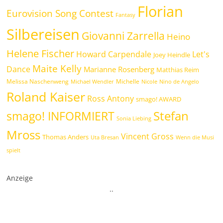
Florian
Eurovision Song Contest
Fantasy
Silbereisen
Giovanni Zarrella
Heino
Helene Fischer
Howard Carpendale
Let's
Joey Heindle
Maite Kelly
Dance
Marianne Rosenberg
Matthias Reim
Melissa Naschenweng
Michelle
Michael Wendler
Nicole
Nino de Angelo
Roland Kaiser
Ross Antony
smago! AWARD
Stefan
smago! INFORMIERT
Sonia Liebing
Mross
Vincent Gross
Thomas Anders
Uta Bresan
Wenn die Musi
spielt
Anzeige
.
.