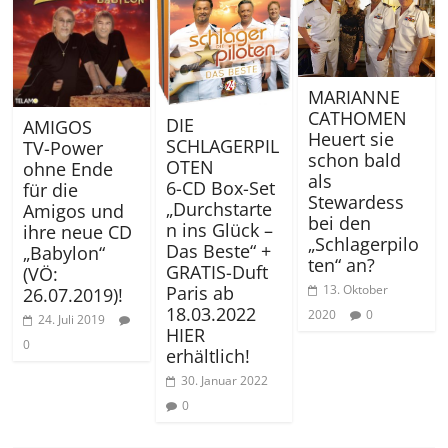
MARIANNE
CATHOMEN
DIE
AMIGOS
Heuert sie
SCHLAGERPIL
TV-Power
schon bald
OTEN
ohne Ende
als
6-CD Box-Set
für die
Stewardess
„Durchstarte
Amigos und
bei den
n ins Glück –
ihre neue CD
„Schlagerpilo
Das Beste“ +
„Babylon“
ten“ an?
GRATIS-Duft
(VÖ:
Paris ab
13. Oktober
26.07.2019)!
18.03.2022
2020
0
24. Juli 2019
HIER
0
erhältlich!
30. Januar 2022
0