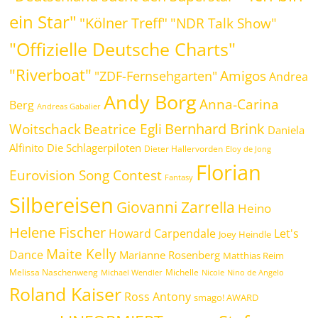
ein Star"
"Kölner Treff"
"NDR Talk Show"
"Offizielle Deutsche Charts"
"Riverboat"
Amigos
"ZDF-Fernsehgarten"
Andrea
Andy Borg
Anna-Carina
Berg
Andreas Gabalier
Bernhard Brink
Beatrice Egli
Woitschack
Daniela
Alfinito
Die Schlagerpiloten
Dieter Hallervorden
Eloy de Jong
Florian
Eurovision Song Contest
Fantasy
Silbereisen
Giovanni Zarrella
Heino
Helene Fischer
Howard Carpendale
Let's
Joey Heindle
Maite Kelly
Dance
Marianne Rosenberg
Matthias Reim
Melissa Naschenweng
Michelle
Michael Wendler
Nicole
Nino de Angelo
Roland Kaiser
Ross Antony
smago! AWARD