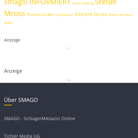
Stefan
smago! INFORMIERT
Sonia Liebing
Mross
Vincent Gross
Thomas Anders
Uta Bresan
Wenn die Musi
spielt
Anzeige
.
.
Anzeige
.
.
Über SMAGO
SMAGO - SchlagerMAGazin Online
Tichler Media UG