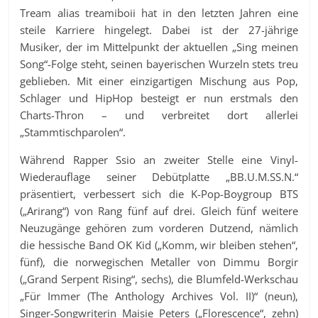
Tream alias treamiboii hat in den letzten Jahren eine
steile Karriere hingelegt. Dabei ist der 27-jährige
Musiker, der im Mittelpunkt der aktuellen „Sing meinen
Song“-Folge steht, seinen bayerischen Wurzeln stets treu
geblieben. Mit einer einzigartigen Mischung aus Pop,
Schlager und HipHop besteigt er nun erstmals den
Charts-Thron – und verbreitet dort allerlei
„Stammtischparolen“.
Während Rapper Ssio an zweiter Stelle eine Vinyl-
Wiederauflage seiner Debütplatte „BB.U.M.SS.N.“
präsentiert, verbessert sich die K-Pop-Boygroup BTS
(„Arirang“) von Rang fünf auf drei. Gleich fünf weitere
Neuzugänge gehören zum vorderen Dutzend, nämlich
die hessische Band OK Kid („Komm, wir bleiben stehen“,
fünf), die norwegischen Metaller von Dimmu Borgir
(„Grand Serpent Rising“, sechs), die Blumfeld-Werkschau
„Für Immer (The Anthology Archives Vol. II)“ (neun),
Singer-Songwriterin Maisie Peters („Florescence“, zehn)