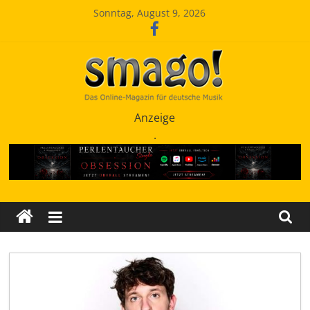
Zum
Sonntag, August 9, 2026
Inhalt
springen
Smago
Anzeige
.
SchlagerMAGazinOnline