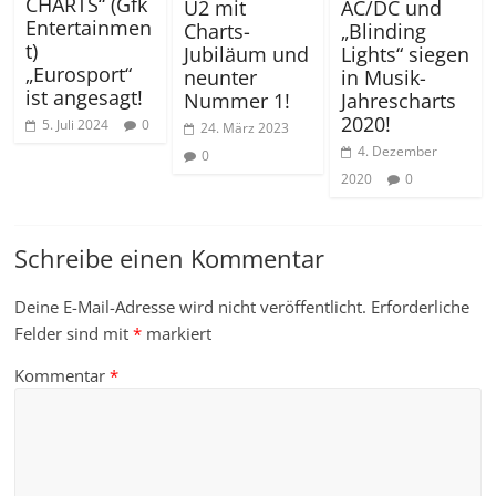
CHARTS“ (Gfk
U2 mit
AC/DC und
Entertainmen
Charts-
„Blinding
t)
Jubiläum und
Lights“ siegen
„Eurosport“
neunter
in Musik-
ist angesagt!
Nummer 1!
Jahrescharts
2020!
5. Juli 2024
0
24. März 2023
4. Dezember
0
2020
0
Schreibe einen Kommentar
Deine E-Mail-Adresse wird nicht veröffentlicht.
Erforderliche
Felder sind mit
*
markiert
Kommentar
*