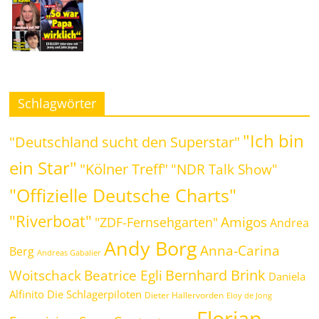
Schlagwörter
"Ich bin
"Deutschland sucht den Superstar"
ein Star"
"Kölner Treff"
"NDR Talk Show"
"Offizielle Deutsche Charts"
"Riverboat"
Amigos
"ZDF-Fernsehgarten"
Andrea
Andy Borg
Anna-Carina
Berg
Andreas Gabalier
Bernhard Brink
Beatrice Egli
Woitschack
Daniela
Alfinito
Die Schlagerpiloten
Dieter Hallervorden
Eloy de Jong