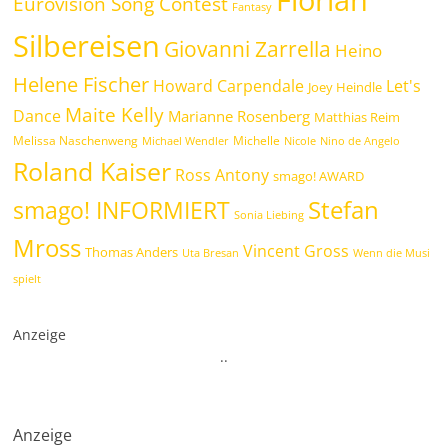
Florian
Eurovision Song Contest
Fantasy
Silbereisen
Giovanni Zarrella
Heino
Helene Fischer
Howard Carpendale
Let's
Joey Heindle
Maite Kelly
Dance
Marianne Rosenberg
Matthias Reim
Melissa Naschenweng
Michelle
Michael Wendler
Nicole
Nino de Angelo
Roland Kaiser
Ross Antony
smago! AWARD
Stefan
smago! INFORMIERT
Sonia Liebing
Mross
Vincent Gross
Thomas Anders
Uta Bresan
Wenn die Musi
spielt
Anzeige
.
.
Anzeige