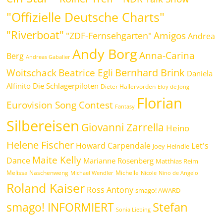
"Offizielle Deutsche Charts"
"Riverboat"
Amigos
"ZDF-Fernsehgarten"
Andrea
Andy Borg
Anna-Carina
Berg
Andreas Gabalier
Bernhard Brink
Beatrice Egli
Woitschack
Daniela
Alfinito
Die Schlagerpiloten
Dieter Hallervorden
Eloy de Jong
Florian
Eurovision Song Contest
Fantasy
Silbereisen
Giovanni Zarrella
Heino
Helene Fischer
Howard Carpendale
Let's
Joey Heindle
Maite Kelly
Dance
Marianne Rosenberg
Matthias Reim
Melissa Naschenweng
Michelle
Michael Wendler
Nicole
Nino de Angelo
Roland Kaiser
Ross Antony
smago! AWARD
Stefan
smago! INFORMIERT
Sonia Liebing