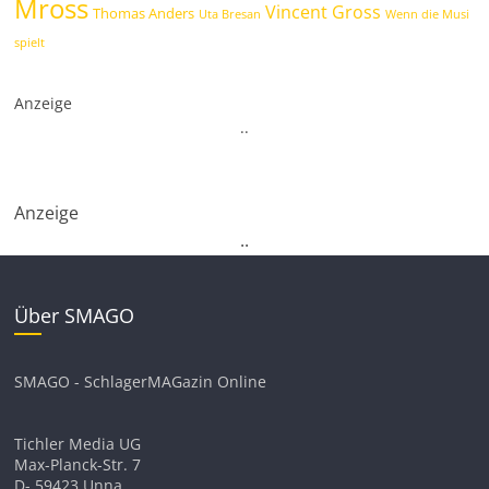
Mross
Vincent Gross
Thomas Anders
Uta Bresan
Wenn die Musi
spielt
Anzeige
.
.
Anzeige
.
.
Über SMAGO
SMAGO - SchlagerMAGazin Online
Tichler Media UG
Max-Planck-Str. 7
D- 59423 Unna