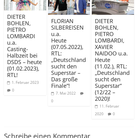
DIETER
FLORIAN
DIETER
BOHLEN,
SILBEREISEN
BOHLEN,
PIETRO
u.a.
PIETRO
LOMBARDI
Heute
LOMBARDI,
u.a.
(07.05.2022),
XAVIER
Casting-
RTL:
NAIDOO u.a.
Halbzeit bei
„Deutschland
Heute
DSDS – heute
sucht den
(11.02.), RTL:
(01.02.2023),
Superstar –
„Deutschland
RTL!
Das große
sucht den
1. Februar 2023
Finale“!
Superstar“
0
(12/22 –
7. Mai 2022
2020)!
0
11. Februar
2020
0
Schreibe einen Kommentar