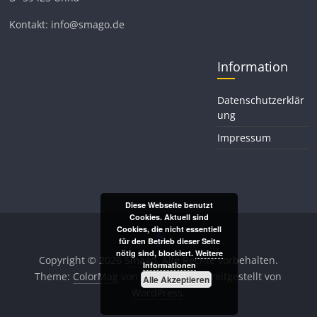
Kontakt: info@smago.de
Information
Datenschutzerklär
ung
Impressum
Diese Webseite benutzt
Cookies. Aktuell sind
Cookies, die nicht essentiell
für den Betrieb dieser Seite
nötig sind, blockiert.
Weitere
Copyright © 2026
Smago
. Alle Rechte vorbehalten.
Informationen
Theme:
ColorMag
von ThemeGrill. Bereitgestellt von
Alle Akzeptieren
WordPress
.