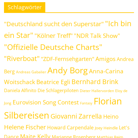
Schlagwörter
"Ich bin
"Deutschland sucht den Superstar"
ein Star"
"Kölner Treff"
"NDR Talk Show"
"Offizielle Deutsche Charts"
"Riverboat"
Amigos
"ZDF-Fernsehgarten"
Andrea
Andy Borg
Anna-Carina
Berg
Andreas Gabalier
Bernhard Brink
Woitschack
Beatrice Egli
Daniela Alfinito
Die Schlagerpiloten
Dieter Hallervorden
Eloy de
Florian
Eurovision Song Contest
Jong
Fantasy
Silbereisen
Giovanni Zarrella
Heino
Helene Fischer
Howard Carpendale
Let's
Joey Heindle
Maite Kelly
Dance
Marianne Rosenberg
Matthias Reim