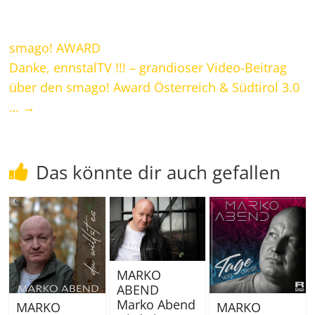
smago! AWARD
Danke, ennstalTV !!! – grandioser Video-Beitrag
über den smago! Award Österreich & Südtirol 3.0
…
→
Das könnte dir auch gefallen
MARKO
ABEND
Marko Abend
MARKO
MARKO