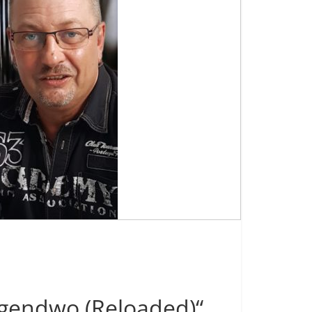
irgendwo (Reloaded)“