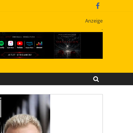
Anzeige
.