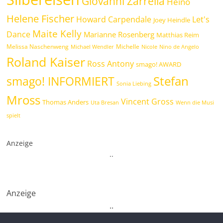
Giovanni Zarrella
Heino
Helene Fischer
Howard Carpendale
Let's
Joey Heindle
Maite Kelly
Dance
Marianne Rosenberg
Matthias Reim
Melissa Naschenweng
Michelle
Michael Wendler
Nicole
Nino de Angelo
Roland Kaiser
Ross Antony
smago! AWARD
Stefan
smago! INFORMIERT
Sonia Liebing
Mross
Vincent Gross
Thomas Anders
Uta Bresan
Wenn die Musi
spielt
Anzeige
.
.
Anzeige
.
.