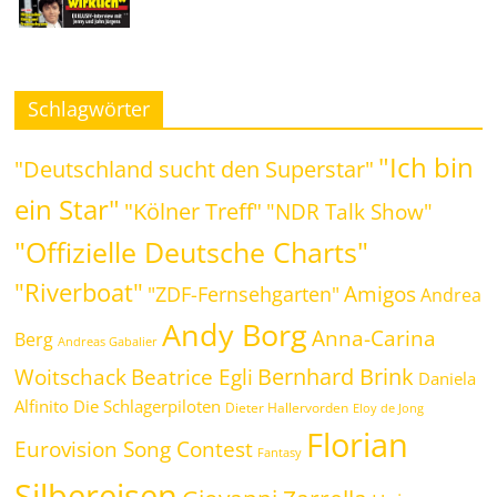
Schlagwörter
"Ich bin
"Deutschland sucht den Superstar"
ein Star"
"Kölner Treff"
"NDR Talk Show"
"Offizielle Deutsche Charts"
"Riverboat"
Amigos
"ZDF-Fernsehgarten"
Andrea
Andy Borg
Anna-Carina
Berg
Andreas Gabalier
Bernhard Brink
Beatrice Egli
Woitschack
Daniela
Alfinito
Die Schlagerpiloten
Dieter Hallervorden
Eloy de Jong
Florian
Eurovision Song Contest
Fantasy
Silbereisen