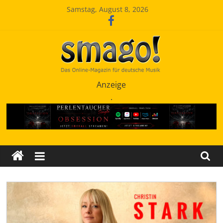
Zum
Samstag, August 8, 2026
Inhalt
springen
Smago
Anzeige
.
SchlagerMAGazinOnline