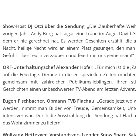
Show-Host DJ Ötzi über die Sendung: „
Die ‚Zauberhafte Weih
vorigen Jahr. Andy Borg hat sogar eine Träne im Auge. David G
dem er nie gerechnet hat. Es werden Geschiten erzählt, die a
Nacht, heilige Nacht‘ wird an einem Platz gesungen, den man
Gefühl – lasst euch verzaubern und feiert mit uns gemeinsam!“
ORF-Unterhaltungschef Alexander Hofer:
„Für mich ist die ,
auf die Feiertage. Gerade in diesen speziellen Zeiten möch
gemeinsam mit zahlreichen Publikumslieblingen, ihren s
Geschichten einen unbeschwerten TV-Abend am letzten Adven
Eugen Fischbacher, Obmann TVB Flachau:
„Gerade jetzt wo w
werden, nimmt man Bilder von Freude, Gemeinsamkeit, Unt
intensiver war. Durch die Ausstrahlung der Sendung hat Flachau
das Wohnzimmer zu liefern.“
Wolfgang Hettegger, Vorstandsvorsitzender Snow Space Sal