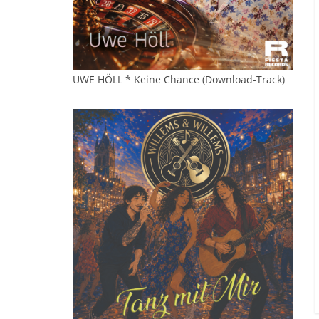
UWE HÖLL * Keine Chance (Download-Track)