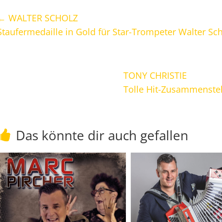
←
WALTER SCHOLZ
Staufermedaille in Gold für Star-Trompeter Walter Sch
TONY CHRISTIE
Tolle Hit-Zusammenstell
Das könnte dir auch gefallen