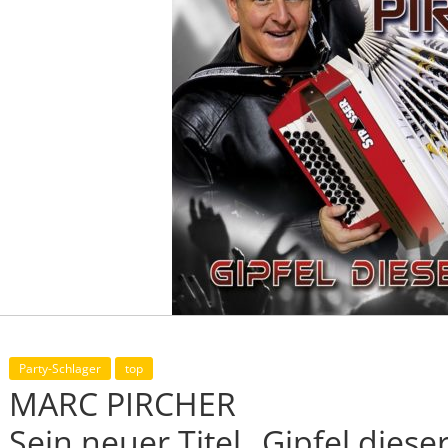
Party-Schlager
top
MARC PIRCHER
Sein neuer Titel „Gipfel dies