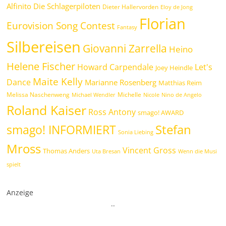
Alfinito
Die Schlagerpiloten
Dieter Hallervorden
Eloy de Jong
Florian
Eurovision Song Contest
Fantasy
Silbereisen
Giovanni Zarrella
Heino
Helene Fischer
Howard Carpendale
Let's
Joey Heindle
Maite Kelly
Dance
Marianne Rosenberg
Matthias Reim
Melissa Naschenweng
Michelle
Michael Wendler
Nicole
Nino de Angelo
Roland Kaiser
Ross Antony
smago! AWARD
Stefan
smago! INFORMIERT
Sonia Liebing
Mross
Vincent Gross
Thomas Anders
Uta Bresan
Wenn die Musi
spielt
Anzeige
.
.