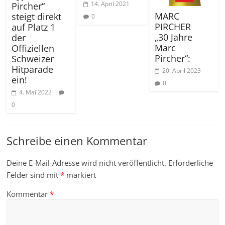
14. April 2021
Pircher“
MARC
steigt direkt
0
PIRCHER
auf Platz 1
„30 Jahre
der
Marc
Offiziellen
Pircher“:
Schweizer
Hitparade
20. April 2023
ein!
0
4. Mai 2022
0
Schreibe einen Kommentar
Deine E-Mail-Adresse wird nicht veröffentlicht.
Erforderliche
Felder sind mit
*
markiert
Kommentar
*