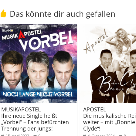
Das könnte dir auch gefallen
MUSIKAPOSTEL
APOSTEL
Ihre neue Single heißt
Die musikalische Re
„Vorbei“ – Fans befürchten
weiter – mit „Bonni
Trennung der Jungs!
Clyde“!
15. April 2023
0
4. Oktober 2024
0