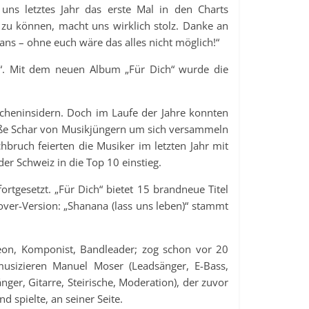
uns letztes Jahr das erste Mal in den Charts
n zu können, macht uns wirklich stolz. Danke an
ns – ohne euch wäre das alles nicht möglich!“
on“. Mit dem neuen Album „Für Dich“ wurde die
ncheninsidern. Doch im Laufe der Jahre konnten
große Schar von Musikjüngern um sich versammeln
bruch feierten die Musiker im letzten Jahr mit
er Schweiz in die Top 10 einstieg.
tgesetzt. „Für Dich“ bietet 15 brandneue Titel
ver-Version: „Shanana (lass uns leben)“ stammt
on, Komponist, Bandleader; zog schon vor 20
usizieren Manuel Moser (Leadsänger, E-Bass,
er, Gitarre, Steirische, Moderation), der zuvor
 spielte, an seiner Seite.