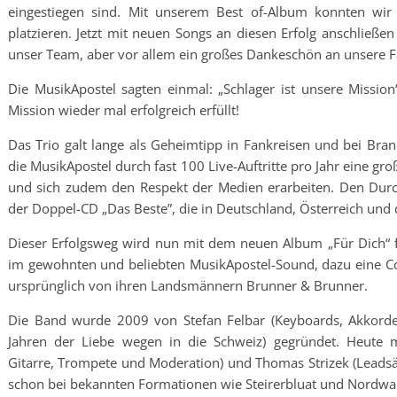
eingestiegen sind. Mit unserem Best of-Album konnten wir 
platzieren. Jetzt mit neuen Songs an diesen Erfolg anschließe
unser Team, aber vor allem ein großes Dankeschön an unsere Fa
Die MusikApostel sagten einmal: „Schlager ist unsere Missi
Mission wieder mal erfolgreich erfüllt!
Das Trio galt lange als Geheimtipp in Fankreisen und bei Bra
die MusikApostel durch fast 100 Live-Auftritte pro Jahr eine 
und sich zudem den Respekt der Medien erarbeiten. Den Durch
der Doppel-CD „Das Beste”, die in Deutschland, Österreich und d
Dieser Erfolgsweg wird nun mit dem neuen Album „Für Dich“ for
im gewohnten und beliebten MusikApostel-Sound, dazu eine Co
ursprünglich von ihren Landsmännern Brunner & Brunner.
Die Band wurde 2009 von Stefan Felbar (Keyboards, Akkorde
Jahren der Liebe wegen in die Schweiz) gegründet. Heute m
Gitarre, Trompete und Moderation) und Thomas Strizek (Leadsäng
schon bei bekannten Formationen wie Steirerbluat und Nordwand