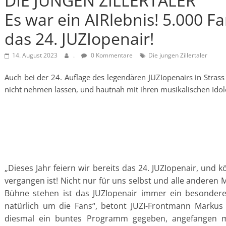
DIE JUNGEN ZILLERTALER
Es war ein AIRlebnis! 5.000 Fan
das 24. JUZIopenair!
14. August 2023
.
0 Kommentare
Die jungen Zillertaler
Auch bei der 24. Auflage des legendären JUZIopenairs in Strass
nicht nehmen lassen, und hautnah mit ihren musikalischen Idol
„Dieses Jahr feiern wir bereits das 24. JUZIopenair, und 
vergangen ist! Nicht nur für uns selbst und alle anderen 
Bühne stehen ist das JUZIopenair immer ein besonderes 
natürlich um die Fans“, betont JUZI-Frontmann Markus 
diesmal ein buntes Programm gegeben, angefangen m