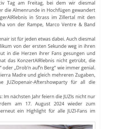
iv Tag am Freitag, bei dem wir diesmal
er die Almenrunde in Hochfügen gewandert
rAIRlebnis in Strass im Zillertal mit den
icha von der Rampe, Marco Ventre & Band
enair ist für jeden etwas dabei. Auch diesmal
blikum von der ersten Sekunde weg in ihren
ut in die Herzen ihrer Fans gesungen und
at das KonzertAIRlebnis nicht getrübt, die
 oder „Drob’n auf’n Berg“ wie immer genial.
, Sierra Madre und gleich mehreren Zugaben,
 JUZIopenair-Aftershowparty für all die
Im nächsten Jahr feiern die JUZIs nicht nur
ußerdem am 17. August 2024 wieder zum
erneut ein Highlight für alle JUZI-Fans im