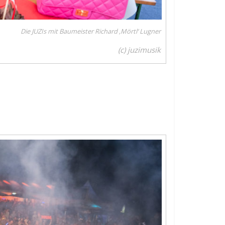
Die JUZIs mit Baumeister Richard ‚Mörtl‘ Lugner
(c) juzimusik