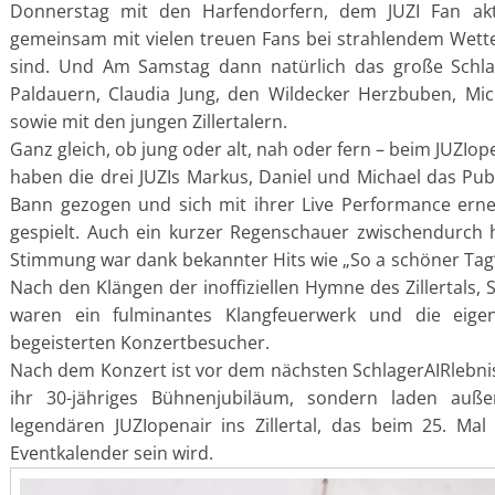
Donnerstag mit den Harfendorfern, dem JUZI Fan akt
gemeinsam mit vielen treuen Fans bei strahlendem Wett
sind. Und Am Samstag dann natürlich das große Schlage
Paldauern, Claudia Jung, den Wildecker Herzbuben, M
sowie mit den jungen Zillertalern.
Ganz gleich, ob jung oder alt, nah oder fern – beim JUZIop
haben die drei JUZIs Markus, Daniel und Michael das Pu
Bann gezogen und sich mit ihrer Live Performance erne
gespielt. Auch ein kurzer Regenschauer zwischendurch h
Stimmung war dank bekannter Hits wie „So a schöner Tag“
Nach den Klängen der inoffiziellen Hymne des Zillertals
waren ein fulminantes Klangfeuerwerk und die eigene
begeisterten Konzertbesucher.
Nach dem Konzert ist vor dem nächsten SchlagerAIRlebnis: 
ihr 30-jähriges Bühnenjubiläum, sondern laden a
legendären JUZIopenair ins Zillertal, das beim 25. Mal 
Eventkalender sein wird.