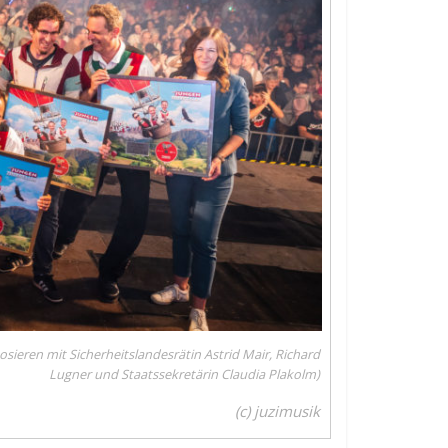
sieren mit Sicherheitslandesrätin Astrid Mair, Richard
Lugner und Staatssekretärin Claudia Plakolm)
(c) juzimusik