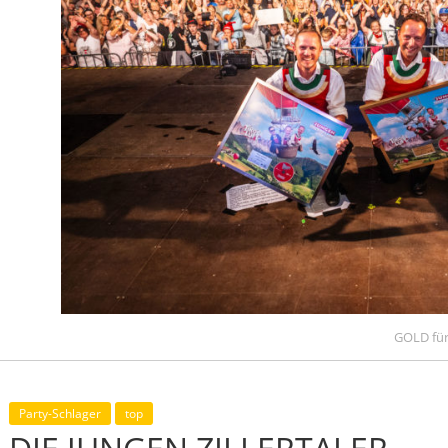
GOLD für 
Party-Schlager
top