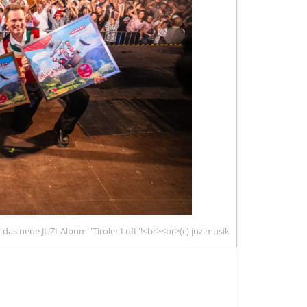
das neue JUZI-Album "Tiroler Luft"!<br><br>(c) juzimusik