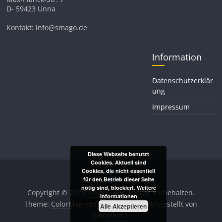
D- 59423 Unna
Kontakt: info@smago.de
Information
Datenschutzerklär
ung
Impressum
Diese Webseite benutzt
Cookies. Aktuell sind
Cookies, die nicht essentiell
für den Betrieb dieser Seite
nötig sind, blockiert.
Weitere
Copyright © 2026
Smago
. Alle Rechte vorbehalten.
Informationen
Theme:
ColorMag
von ThemeGrill. Bereitgestellt von
Alle Akzeptieren
WordPress
.