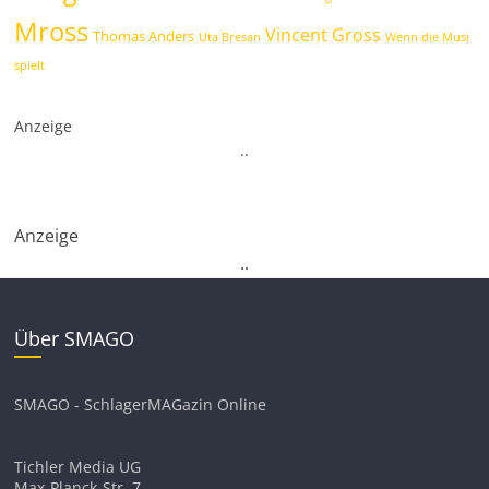
Mross
Vincent Gross
Thomas Anders
Uta Bresan
Wenn die Musi
spielt
Anzeige
.
.
Anzeige
.
.
Über SMAGO
SMAGO - SchlagerMAGazin Online
Tichler Media UG
Max-Planck-Str. 7