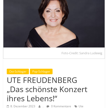
Foto-Credit: Sandra Ludewig
Ost-Schlager
Pop-Schlager
UTE FREUDENBERG
„Das schönste Konzert
ihres Lebens!“
8. Dezember 2023
.
0 Kommentare
Ute