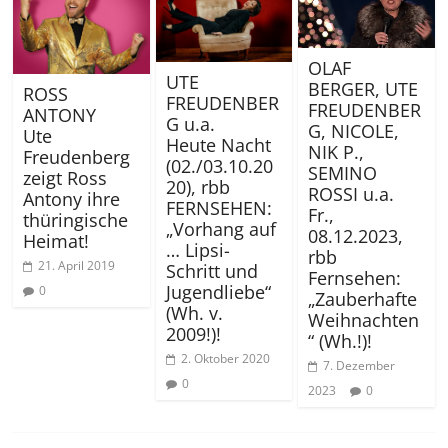
OLAF
UTE
BERGER, UTE
ROSS
FREUDENBER
FREUDENBER
ANTONY
G u.a.
G, NICOLE,
Ute
Heute Nacht
NIK P.,
Freudenberg
(02./03.10.20
SEMINO
zeigt Ross
20), rbb
ROSSI u.a.
Antony ihre
FERNSEHEN:
Fr.,
thüringische
„Vorhang auf
08.12.2023,
Heimat!
… Lipsi-
rbb
21. April 2019
Schritt und
Fernsehen:
Jugendliebe“
0
„Zauberhafte
(Wh. v.
Weihnachten
2009!)!
“ (Wh.!)!
2. Oktober 2020
7. Dezember
0
2023
0