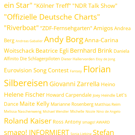
ein Star"
"Kölner Treff"
"NDR Talk Show"
"Offizielle Deutsche Charts"
"Riverboat"
Amigos
"ZDF-Fernsehgarten"
Andrea
Andy Borg
Anna-Carina
Berg
Andreas Gabalier
Bernhard Brink
Beatrice Egli
Woitschack
Daniela
Alfinito
Die Schlagerpiloten
Dieter Hallervorden
Eloy de Jong
Florian
Eurovision Song Contest
Fantasy
Silbereisen
Giovanni Zarrella
Heino
Helene Fischer
Howard Carpendale
Let's
Joey Heindle
Maite Kelly
Dance
Marianne Rosenberg
Matthias Reim
Melissa Naschenweng
Michelle
Michael Wendler
Nicole
Nino de Angelo
Roland Kaiser
Ross Antony
smago! AWARD
Stefan
smago! INFORMIERT
Sonia Liebing