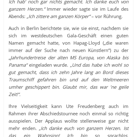
Ich hab‘ noch gar nichts gemacht. Ich danke euch von
ganzem Herzen.“
Immer wieder sagte sie im Laufe des
Abends:
„Ich zittere am ganzen Körper“
– vor Rührung.
Auch in Berlin berichtete sie, wie sie einst, nachdem sie
sich im westdeutschen Gala-Geschäft einen guten
Namen gemacht hatte, von Hapag-Lloyd („die waren
immer auf der Suche nach neuen Künstlern“) zu der
„Jahrhundertreise der alten MS Europa, von Alaska bis
Panama“
eingeladen wurde.
„Und das habe ich wohl so
gut gemacht, dass ich zehn Jahre lang an Bord dieses
Traumschiff gefahren bin und auf den Weltmeeren
umher geschippert bin. Glaubt mir, das war ’ne geile
Zeit!“.
Ihre Vielseitigkeit kann Ute Freudenberg auch im
Rahmen ihrer Abschiedstournee noch einmal so richtig
ausspielen. Der Applaus wollte stellenweise gar nicht
mehr enden.
„Ich danke euch von ganzem Herzen.
Ist
das ein Wahnsinn! Ich bin so sprachlos.