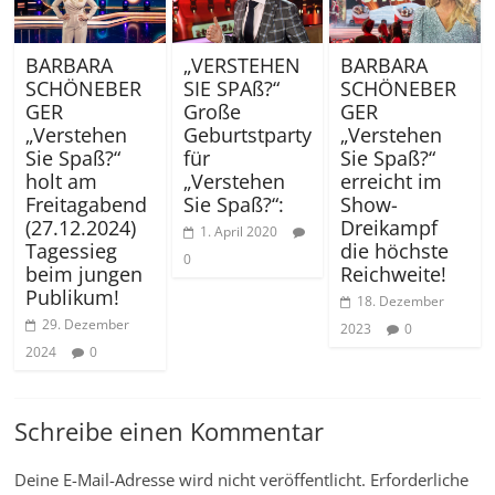
BARBARA
„VERSTEHEN
BARBARA
SCHÖNEBER
SIE SPAß?“
SCHÖNEBER
GER
Große
GER
„Verstehen
Geburtstparty
„Verstehen
Sie Spaß?“
für
Sie Spaß?“
holt am
„Verstehen
erreicht im
Freitagabend
Sie Spaß?“:
Show-
(27.12.2024)
Dreikampf
1. April 2020
Tagessieg
die höchste
0
beim jungen
Reichweite!
Publikum!
18. Dezember
29. Dezember
2023
0
2024
0
Schreibe einen Kommentar
Deine E-Mail-Adresse wird nicht veröffentlicht.
Erforderliche