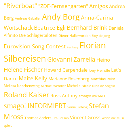
"Riverboat"
Amigos
"ZDF-Fernsehgarten"
Andrea
Andy Borg
Anna-Carina
Berg
Andreas Gabalier
Bernhard Brink
Beatrice Egli
Woitschack
Daniela
Alfinito
Die Schlagerpiloten
Dieter Hallervorden
Eloy de Jong
Florian
Eurovision Song Contest
Fantasy
Silbereisen
Giovanni Zarrella
Heino
Helene Fischer
Howard Carpendale
Let's
Joey Heindle
Maite Kelly
Dance
Marianne Rosenberg
Matthias Reim
Melissa Naschenweng
Michelle
Michael Wendler
Nicole
Nino de Angelo
Roland Kaiser
Ross Antony
smago! AWARD
Stefan
smago! INFORMIERT
Sonia Liebing
Mross
Vincent Gross
Thomas Anders
Uta Bresan
Wenn die Musi
spielt