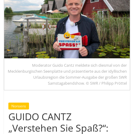
Moderator Guido Cantz meldete sich diesmal von der
Mecklenburgischen Seenplatte und präsentierte aus der idyllischen
Urlaubsregion die Sommer-Ausgabe der großen SWR
Samstagabendshow. © SWR / Philipp Pröttel
Nonsens
GUIDO CANTZ
„Verstehen Sie Spaß?“: