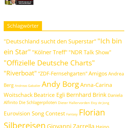
Schlagwörter
"Ich bin
"Deutschland sucht den Superstar"
ein Star"
"Kölner Treff"
"NDR Talk Show"
"Offizielle Deutsche Charts"
"Riverboat"
Amigos
"ZDF-Fernsehgarten"
Andrea
Andy Borg
Anna-Carina
Berg
Andreas Gabalier
Bernhard Brink
Beatrice Egli
Woitschack
Daniela
Alfinito
Die Schlagerpiloten
Dieter Hallervorden
Eloy de Jong
Florian
Eurovision Song Contest
Fantasy
Silbereisen
Giovanni Zarrella
Heino