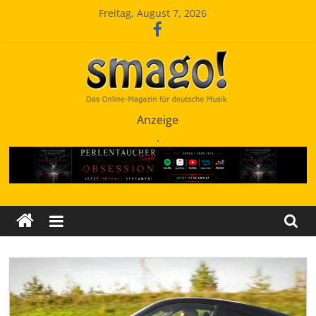
Zum
Freitag, August 7, 2026
Inhalt
springen
Smago
Anzeige
.
SchlagerMAGazinOnline