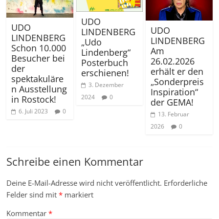
UDO
UDO
UDO
LINDENBERG
LINDENBERG
LINDENBERG
„Udo
Schon 10.000
Am
Lindenberg“
Besucher bei
26.02.2026
Posterbuch
der
erhält er den
erschienen!
spektakuläre
„Sonderpreis
3. Dezember
n Ausstellung
Inspiration“
2024
0
in Rostock!
der GEMA!
6. Juli 2023
0
13. Februar
2026
0
Schreibe einen Kommentar
Deine E-Mail-Adresse wird nicht veröffentlicht.
Erforderliche
Felder sind mit
*
markiert
Kommentar
*