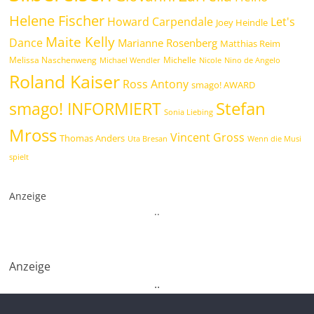
Helene Fischer
Howard Carpendale
Let's
Joey Heindle
Maite Kelly
Dance
Marianne Rosenberg
Matthias Reim
Melissa Naschenweng
Michelle
Michael Wendler
Nicole
Nino de Angelo
Roland Kaiser
Ross Antony
smago! AWARD
Stefan
smago! INFORMIERT
Sonia Liebing
Mross
Vincent Gross
Thomas Anders
Uta Bresan
Wenn die Musi
spielt
Anzeige
.
.
Anzeige
.
.