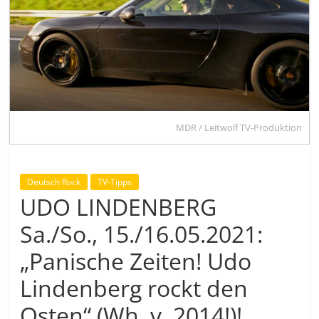
MDR / Leitwolf TV-Produktion
Deutsch Rock
TV-Tipps
UDO LINDENBERG
Sa./So., 15./16.05.2021:
„Panische Zeiten! Udo
Lindenberg rockt den
Osten“ (Wh. v. 2014!)!