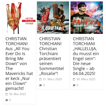
CHRISTIAN
CHRISTIAN
CHRISTIAN
TORCHIANI
TORCHIANI
TORCHIANI
Aus „All You
Christian
„HALLELUJA,
Ever Do Is
Torchiani
du musst ein
Bring Me
präsentiert
Engel sein“:
Down“ von
seinen
Die neue
The
Sommertitel
Single – ab
Mavericks hat
„Rosalie“!
04.04.2025!
er keck „Nur
31. März 2020
30. März 2025
ein Clown“
3
0
gemacht!
30. Mai 2022
0