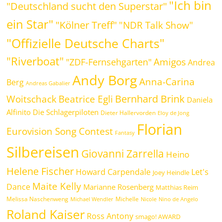
"Ich bin
"Deutschland sucht den Superstar"
ein Star"
"Kölner Treff"
"NDR Talk Show"
"Offizielle Deutsche Charts"
"Riverboat"
Amigos
"ZDF-Fernsehgarten"
Andrea
Andy Borg
Anna-Carina
Berg
Andreas Gabalier
Bernhard Brink
Beatrice Egli
Woitschack
Daniela
Alfinito
Die Schlagerpiloten
Dieter Hallervorden
Eloy de Jong
Florian
Eurovision Song Contest
Fantasy
Silbereisen
Giovanni Zarrella
Heino
Helene Fischer
Howard Carpendale
Let's
Joey Heindle
Maite Kelly
Dance
Marianne Rosenberg
Matthias Reim
Melissa Naschenweng
Michelle
Michael Wendler
Nicole
Nino de Angelo
Roland Kaiser
Ross Antony
smago! AWARD