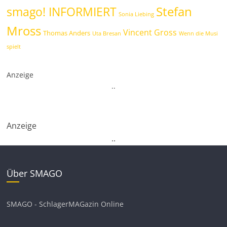
Stefan
smago! INFORMIERT
Sonia Liebing
Mross
Vincent Gross
Thomas Anders
Uta Bresan
Wenn die Musi
spielt
Anzeige
.
.
Anzeige
.
.
Über SMAGO
SMAGO - SchlagerMAGazin Online