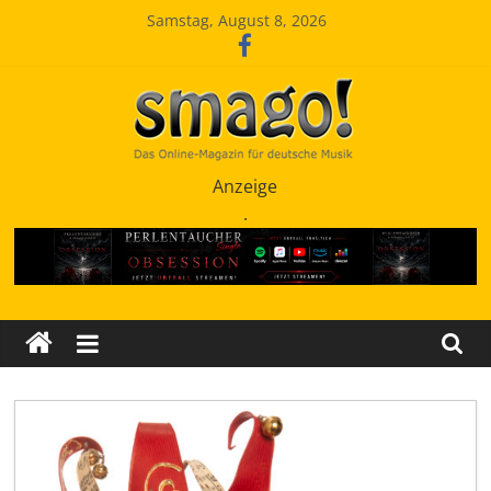
Zum
Samstag, August 8, 2026
Inhalt
springen
Smago
Anzeige
.
SchlagerMAGazinOnline