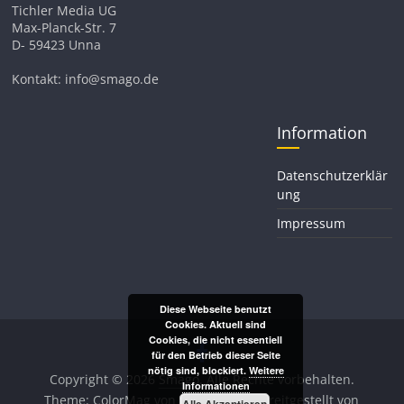
Tichler Media UG
Max-Planck-Str. 7
D- 59423 Unna
Kontakt: info@smago.de
Information
Datenschutzerklär
ung
Impressum
Diese Webseite benutzt
Cookies. Aktuell sind
Cookies, die nicht essentiell
für den Betrieb dieser Seite
nötig sind, blockiert.
Weitere
Copyright © 2026
Smago
. Alle Rechte vorbehalten.
Informationen
Theme:
ColorMag
von ThemeGrill. Bereitgestellt von