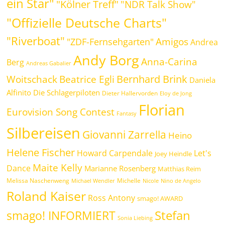
ein Star"
"Kölner Treff"
"NDR Talk Show"
"Offizielle Deutsche Charts"
"Riverboat"
Amigos
"ZDF-Fernsehgarten"
Andrea
Andy Borg
Anna-Carina
Berg
Andreas Gabalier
Bernhard Brink
Beatrice Egli
Woitschack
Daniela
Alfinito
Die Schlagerpiloten
Dieter Hallervorden
Eloy de Jong
Florian
Eurovision Song Contest
Fantasy
Silbereisen
Giovanni Zarrella
Heino
Helene Fischer
Howard Carpendale
Let's
Joey Heindle
Maite Kelly
Dance
Marianne Rosenberg
Matthias Reim
Melissa Naschenweng
Michelle
Michael Wendler
Nicole
Nino de Angelo
Roland Kaiser
Ross Antony
smago! AWARD
Stefan
smago! INFORMIERT
Sonia Liebing