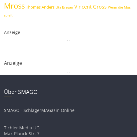
Mross
Vincent Gross
Thomas Anders
Uta Bresan
Wenn die Musi
spielt
Anzeige
.
.
Anzeige
.
.
Über SMAGO
SMAGO - SchlagerMAGazin Online
Tichler Media UG
Max-Planck-Str. 7