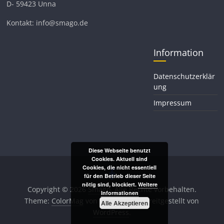
D- 59423 Unna
Kontakt: info@smago.de
Information
Datenschutzerklär
ung
Impressum
Diese Webseite benutzt
Cookies. Aktuell sind
Cookies, die nicht essentiell
für den Betrieb dieser Seite
nötig sind, blockiert.
Weitere
Copyright © 2026
Smago
. Alle Rechte vorbehalten.
Informationen
Theme:
ColorMag
von ThemeGrill. Bereitgestellt von
Alle Akzeptieren
WordPress
.