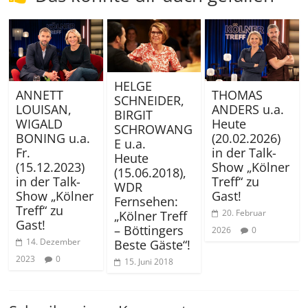
HELGE
ANNETT
THOMAS
SCHNEIDER,
LOUISAN,
ANDERS u.a.
BIRGIT
WIGALD
Heute
SCHROWANG
BONING u.a.
(20.02.2026)
E u.a.
Fr.
in der Talk-
Heute
(15.12.2023)
Show „Kölner
(15.06.2018),
in der Talk-
Treff“ zu
WDR
Show „Kölner
Gast!
Fernsehen:
Treff“ zu
20. Februar
„Kölner Treff
Gast!
– Böttingers
2026
0
14. Dezember
Beste Gäste“!
2023
0
15. Juni 2018