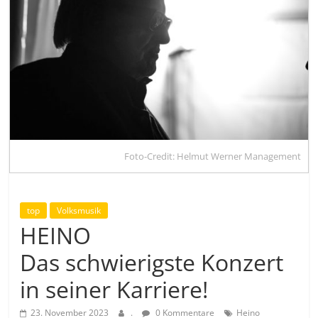
Foto-Credit: Helmut Werner Management
top
Volksmusik
HEINO
Das schwierigste Konzert
in seiner Karriere!
23. November 2023
.
0 Kommentare
Heino