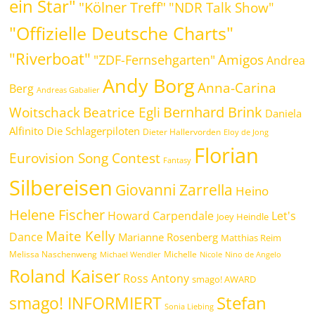
ein Star"
"Kölner Treff"
"NDR Talk Show"
"Offizielle Deutsche Charts"
"Riverboat"
Amigos
"ZDF-Fernsehgarten"
Andrea
Andy Borg
Anna-Carina
Berg
Andreas Gabalier
Bernhard Brink
Beatrice Egli
Woitschack
Daniela
Alfinito
Die Schlagerpiloten
Dieter Hallervorden
Eloy de Jong
Florian
Eurovision Song Contest
Fantasy
Silbereisen
Giovanni Zarrella
Heino
Helene Fischer
Howard Carpendale
Let's
Joey Heindle
Maite Kelly
Dance
Marianne Rosenberg
Matthias Reim
Melissa Naschenweng
Michelle
Michael Wendler
Nicole
Nino de Angelo
Roland Kaiser
Ross Antony
smago! AWARD
Stefan
smago! INFORMIERT
Sonia Liebing