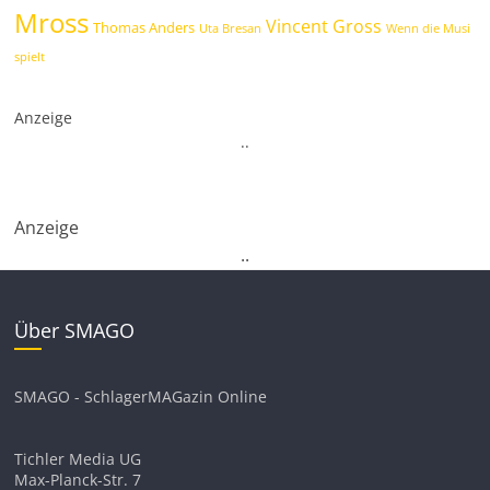
Mross
Vincent Gross
Thomas Anders
Uta Bresan
Wenn die Musi
spielt
Anzeige
.
.
Anzeige
.
.
Über SMAGO
SMAGO - SchlagerMAGazin Online
Tichler Media UG
Max-Planck-Str. 7