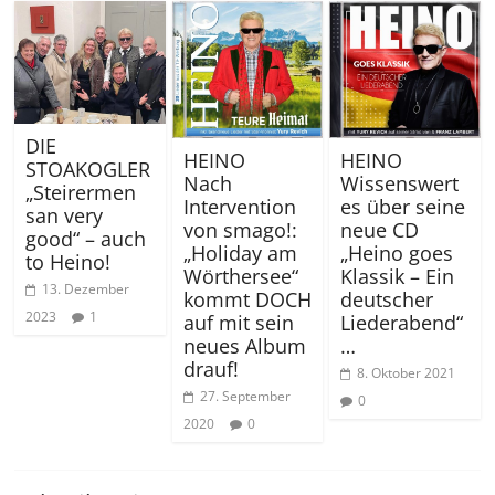
DIE
HEINO
HEINO
STOAKOGLER
Nach
Wissenswert
„Steirermen
Intervention
es über seine
san very
von smago!:
neue CD
good“ – auch
„Holiday am
„Heino goes
to Heino!
Wörthersee“
Klassik – Ein
13. Dezember
kommt DOCH
deutscher
2023
1
auf mit sein
Liederabend“
neues Album
…
drauf!
8. Oktober 2021
27. September
0
2020
0