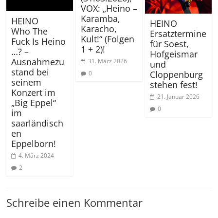
VOX: „Heino –
Karamba,
HEINO
HEINO
Karacho,
Who The
Ersatztermine
Kult!“ (Folgen
Fuck Is Heino
für Soest,
1 + 2)!
…? –
Hofgeismar
Ausnahmezu
31. März 2026
und
stand bei
Cloppenburg
0
seinem
stehen fest!
Konzert im
21. Januar 2026
„Big Eppel“
0
im
saarländisch
en
Eppelborn!
4. März 2024
2
Schreibe einen Kommentar