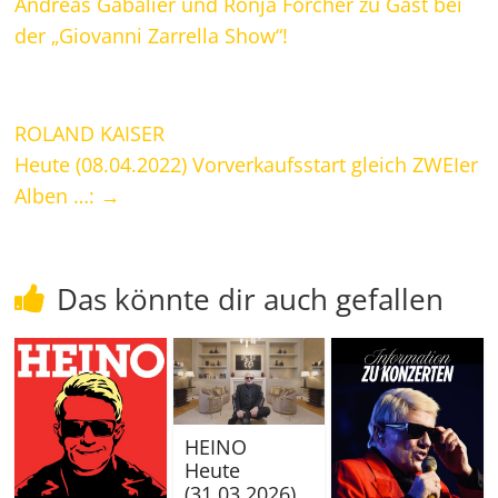
Andreas Gabalier und Ronja Forcher zu Gast bei
der „Giovanni Zarrella Show“!
ROLAND KAISER
Heute (08.04.2022) Vorverkaufsstart gleich ZWEIer
Alben …:
→
Das könnte dir auch gefallen
HEINO
Heute
(31.03.2026),