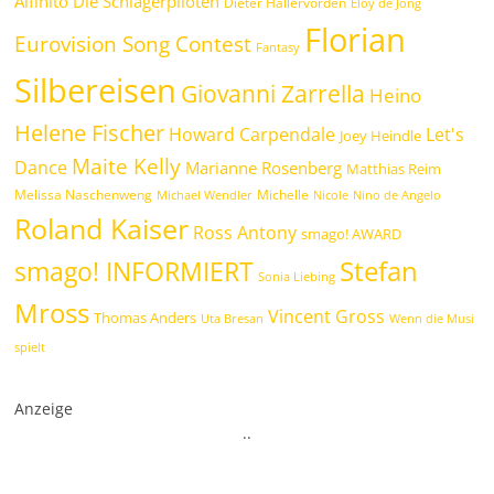
Alfinito
Die Schlagerpiloten
Dieter Hallervorden
Eloy de Jong
Florian
Eurovision Song Contest
Fantasy
Silbereisen
Giovanni Zarrella
Heino
Helene Fischer
Howard Carpendale
Let's
Joey Heindle
Maite Kelly
Dance
Marianne Rosenberg
Matthias Reim
Melissa Naschenweng
Michelle
Michael Wendler
Nicole
Nino de Angelo
Roland Kaiser
Ross Antony
smago! AWARD
Stefan
smago! INFORMIERT
Sonia Liebing
Mross
Vincent Gross
Thomas Anders
Uta Bresan
Wenn die Musi
spielt
Anzeige
.
.