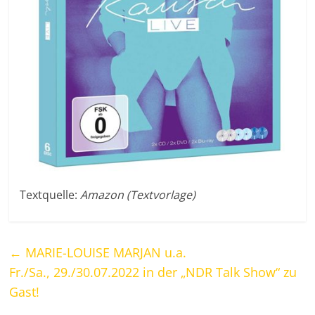
Textquelle:
Amazon (Textvorlage)
←
MARIE-LOUISE MARJAN u.a.
Fr./Sa., 29./30.07.2022 in der „NDR Talk Show“ zu
Gast!