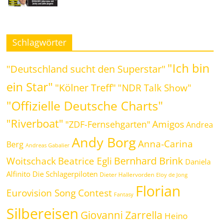
Schlagwörter
"Ich bin
"Deutschland sucht den Superstar"
ein Star"
"Kölner Treff"
"NDR Talk Show"
"Offizielle Deutsche Charts"
"Riverboat"
Amigos
"ZDF-Fernsehgarten"
Andrea
Andy Borg
Anna-Carina
Berg
Andreas Gabalier
Bernhard Brink
Beatrice Egli
Woitschack
Daniela
Alfinito
Die Schlagerpiloten
Dieter Hallervorden
Eloy de Jong
Florian
Eurovision Song Contest
Fantasy
Silbereisen
Giovanni Zarrella
Heino