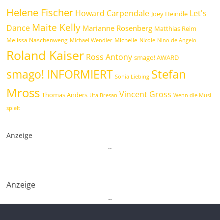
Helene Fischer
Howard Carpendale
Let's
Joey Heindle
Maite Kelly
Dance
Marianne Rosenberg
Matthias Reim
Melissa Naschenweng
Michelle
Michael Wendler
Nicole
Nino de Angelo
Roland Kaiser
Ross Antony
smago! AWARD
Stefan
smago! INFORMIERT
Sonia Liebing
Mross
Vincent Gross
Thomas Anders
Uta Bresan
Wenn die Musi
spielt
Anzeige
.
.
Anzeige
.
.