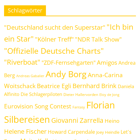
Schlagwörter
"Ich bin
"Deutschland sucht den Superstar"
ein Star"
"Kölner Treff"
"NDR Talk Show"
"Offizielle Deutsche Charts"
"Riverboat"
Amigos
"ZDF-Fernsehgarten"
Andrea
Andy Borg
Anna-Carina
Berg
Andreas Gabalier
Bernhard Brink
Beatrice Egli
Woitschack
Daniela
Alfinito
Die Schlagerpiloten
Dieter Hallervorden
Eloy de Jong
Florian
Eurovision Song Contest
Fantasy
Silbereisen
Giovanni Zarrella
Heino
Helene Fischer
Howard Carpendale
Let's
Joey Heindle