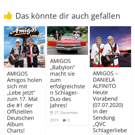
Das könnte dir auch gefallen
AMIGOS
„Babylon“
AMIGOS –
macht sie
AMIGOS
DANIELA
zum
Amigos holen
ALFINITO
erfolgreichste
sich mit
Heute
n Schlager-
„Lebe jetzt“
Vorabend
Duo des
zum 17. Mal
(07.07.2020)
Jahres!
die #1 der
in der
Offiziellen
27. Dezember
Sendung
Deutschen
2019
0
„QVC
Album
Schlagerliebe
Charts!