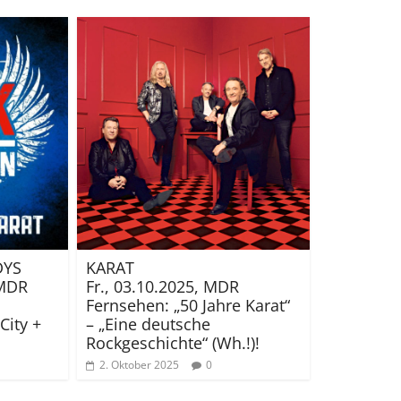
DYS
KARAT
 MDR
Fr., 03.10.2025, MDR
Fernsehen: „50 Jahre Karat“
City +
– „Eine deutsche
Rockgeschichte“ (Wh.!)!
2. Oktober 2025
0