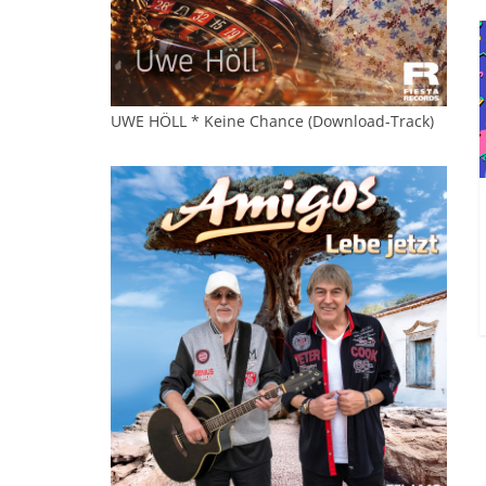
UWE HÖLL * Keine Chance (Download-Track)