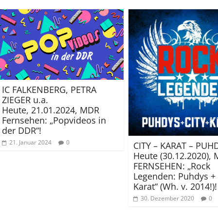
IC FALKENBERG, PETRA
ZIEGER u.a.
Heute, 21.01.2024, MDR
Fernsehen: „Popvideos in
der DDR“!
21. Januar 2024
0
CITY – KARAT – PUH
Heute (30.12.2020),
FERNSEHEN: „Rock
Legenden: Puhdys + 
Karat“ (Wh. v. 2014!)!
30. Dezember 2020
0