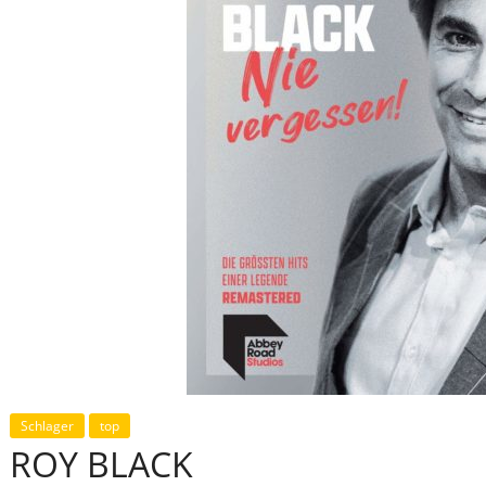
Schlager
top
ROY BLACK