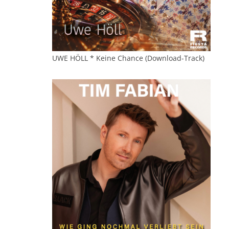
UWE HÖLL * Keine Chance (Download-Track)