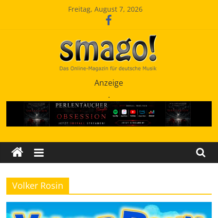
Zum
Freitag, August 7, 2026
Inhalt
springen
Smago
Anzeige
.
SchlagerMAGazinOnline
Volker Rosin