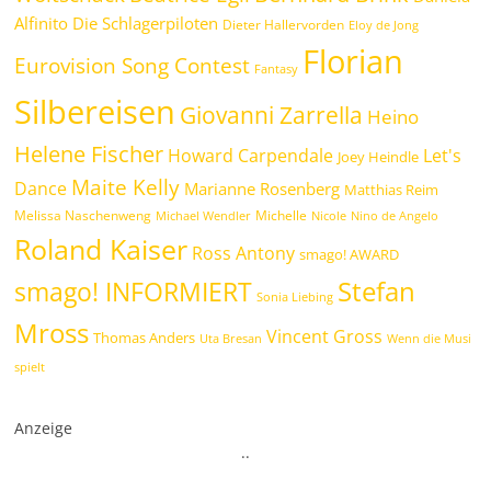
Alfinito
Die Schlagerpiloten
Dieter Hallervorden
Eloy de Jong
Florian
Eurovision Song Contest
Fantasy
Silbereisen
Giovanni Zarrella
Heino
Helene Fischer
Howard Carpendale
Let's
Joey Heindle
Maite Kelly
Dance
Marianne Rosenberg
Matthias Reim
Melissa Naschenweng
Michelle
Michael Wendler
Nicole
Nino de Angelo
Roland Kaiser
Ross Antony
smago! AWARD
Stefan
smago! INFORMIERT
Sonia Liebing
Mross
Vincent Gross
Thomas Anders
Uta Bresan
Wenn die Musi
spielt
Anzeige
.
.