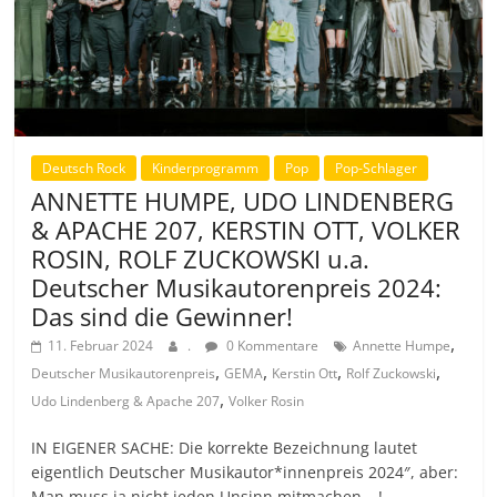
Deutsch Rock
Kinderprogramm
Pop
Pop-Schlager
ANNETTE HUMPE, UDO LINDENBERG
& APACHE 207, KERSTIN OTT, VOLKER
ROSIN, ROLF ZUCKOWSKI u.a.
Deutscher Musikautorenpreis 2024:
Das sind die Gewinner!
,
11. Februar 2024
.
0 Kommentare
Annette Humpe
,
,
,
,
Deutscher Musikautorenpreis
GEMA
Kerstin Ott
Rolf Zuckowski
,
Udo Lindenberg & Apache 207
Volker Rosin
IN EIGENER SACHE: Die korrekte Bezeichnung lautet
eigentlich Deutscher Musikautor*innenpreis 2024″, aber:
Man muss ja nicht jeden Unsinn mitmachen …!