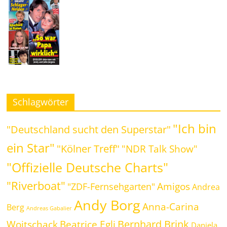
Schlagwörter
"Ich bin
"Deutschland sucht den Superstar"
ein Star"
"Kölner Treff"
"NDR Talk Show"
"Offizielle Deutsche Charts"
"Riverboat"
Amigos
"ZDF-Fernsehgarten"
Andrea
Andy Borg
Anna-Carina
Berg
Andreas Gabalier
Bernhard Brink
Beatrice Egli
Woitschack
Daniela