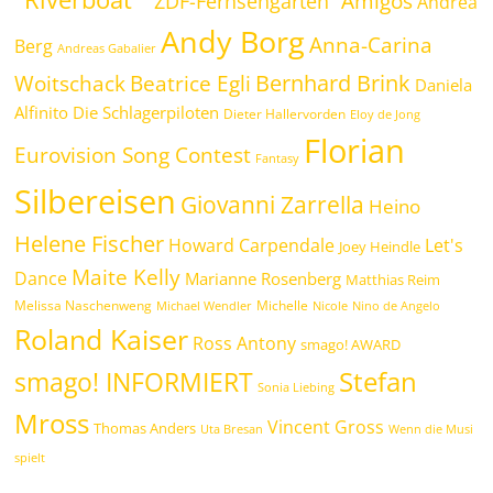
Amigos
"ZDF-Fernsehgarten"
Andrea
Andy Borg
Anna-Carina
Berg
Andreas Gabalier
Bernhard Brink
Beatrice Egli
Woitschack
Daniela
Alfinito
Die Schlagerpiloten
Dieter Hallervorden
Eloy de Jong
Florian
Eurovision Song Contest
Fantasy
Silbereisen
Giovanni Zarrella
Heino
Helene Fischer
Howard Carpendale
Let's
Joey Heindle
Maite Kelly
Dance
Marianne Rosenberg
Matthias Reim
Melissa Naschenweng
Michelle
Michael Wendler
Nicole
Nino de Angelo
Roland Kaiser
Ross Antony
smago! AWARD
Stefan
smago! INFORMIERT
Sonia Liebing
Mross
Vincent Gross
Thomas Anders
Uta Bresan
Wenn die Musi
spielt