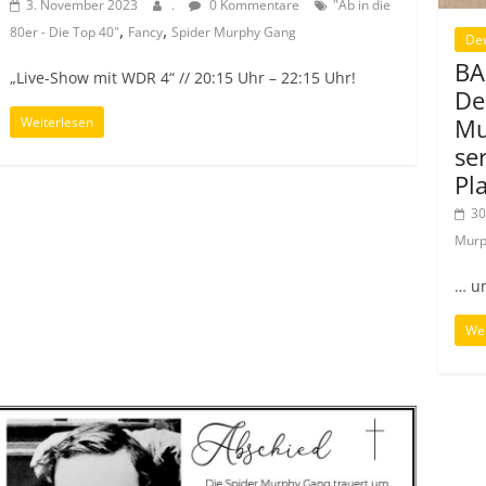
3. November 2023
.
0 Kommentare
"Ab in die
,
,
80er - Die Top 40"
Fancy
Spider Murphy Gang
De
BA
„Live-Show mit WDR 4“ // 20:15 Uhr – 22:15 Uhr!
De
Mu
Weiterlesen
se
Pl
30
Murp
… un
Wei