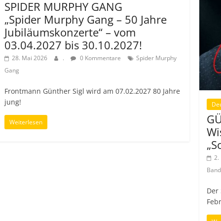
SPIDER MURPHY GANG
„Spider Murphy Gang – 50 Jahre
Jubiläumskonzerte“ – vom
03.04.2027 bis 30.10.2027!
28. Mai 2026
.
0 Kommentare
Spider Murphy
Gang
Frontmann Günther Sigl wird am 07.02.2027 80 Jahre
jung!
De
GÜ
Weiterlesen
Wi
„S
2.
Ban
Der
Febr