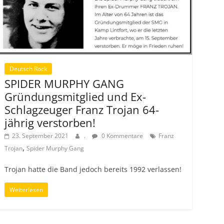
Deutsch Rock
SPIDER MURPHY GANG
Gründungsmitglied und Ex-
Schlagzeuger Franz Trojan 64-
jährig verstorben!
23. September 2021
.
0 Kommentare
Franz
,
Trojan
Spider Murphy Gang
Trojan hatte die Band jedoch bereits 1992 verlassen!
Weiterlesen