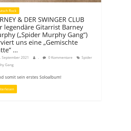
utsch Rock
RNEY & DER SWINGER CLUB
r legendäre Gitarrist Barney
rphy („Spider Murphy Gang“)
rviert uns eine „Gemischte
atte“ …
. September 2021
.
0 Kommentare
Spider
hy Gang
d somit sein erstes Soloalbum!
terlesen