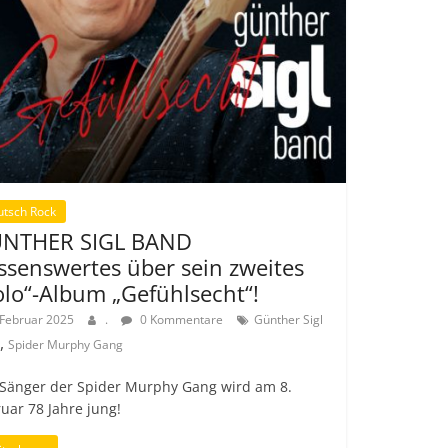
utsch Rock
NTHER SIGL BAND
ssenswertes über sein zweites
olo“-Album „Gefühlsecht“!
 Februar 2025
.
0 Kommentare
Günther Sigl
,
d
Spider Murphy Gang
 Sänger der Spider Murphy Gang wird am 8.
uar 78 Jahre jung!