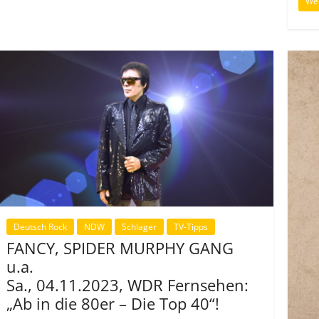
Wei
Deutsch Rock
NDW
Schlager
TV-Tipps
FANCY, SPIDER MURPHY GANG
u.a.
Sa., 04.11.2023, WDR Fernsehen:
„Ab in die 80er – Die Top 40“!