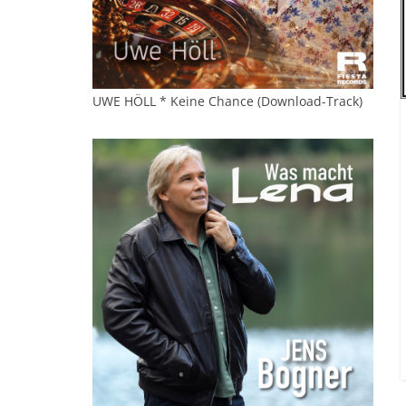
UWE HÖLL * Keine Chance (Download-Track)