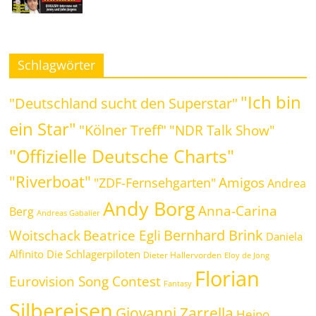
Schlagwörter
"Ich bin
"Deutschland sucht den Superstar"
ein Star"
"Kölner Treff"
"NDR Talk Show"
"Offizielle Deutsche Charts"
"Riverboat"
Amigos
"ZDF-Fernsehgarten"
Andrea
Andy Borg
Anna-Carina
Berg
Andreas Gabalier
Bernhard Brink
Beatrice Egli
Woitschack
Daniela
Alfinito
Die Schlagerpiloten
Dieter Hallervorden
Eloy de Jong
Florian
Eurovision Song Contest
Fantasy
Silbereisen
Giovanni Zarrella
Heino