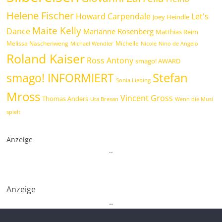
Helene Fischer
Howard Carpendale
Let's
Joey Heindle
Maite Kelly
Dance
Marianne Rosenberg
Matthias Reim
Melissa Naschenweng
Michelle
Michael Wendler
Nicole
Nino de Angelo
Roland Kaiser
Ross Antony
smago! AWARD
Stefan
smago! INFORMIERT
Sonia Liebing
Mross
Vincent Gross
Thomas Anders
Uta Bresan
Wenn die Musi
spielt
Anzeige
.
.
Anzeige
.
.