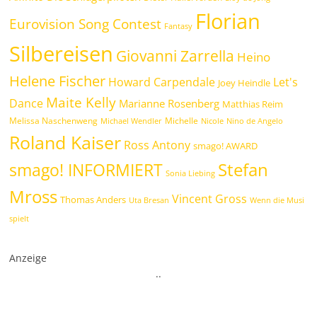
Florian
Eurovision Song Contest
Fantasy
Silbereisen
Giovanni Zarrella
Heino
Helene Fischer
Howard Carpendale
Let's
Joey Heindle
Maite Kelly
Dance
Marianne Rosenberg
Matthias Reim
Melissa Naschenweng
Michelle
Michael Wendler
Nicole
Nino de Angelo
Roland Kaiser
Ross Antony
smago! AWARD
Stefan
smago! INFORMIERT
Sonia Liebing
Mross
Vincent Gross
Thomas Anders
Uta Bresan
Wenn die Musi
spielt
Anzeige
.
.