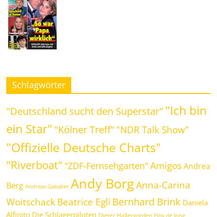
Schlagwörter
"Ich bin
"Deutschland sucht den Superstar"
ein Star"
"Kölner Treff"
"NDR Talk Show"
"Offizielle Deutsche Charts"
"Riverboat"
Amigos
"ZDF-Fernsehgarten"
Andrea
Andy Borg
Anna-Carina
Berg
Andreas Gabalier
Bernhard Brink
Beatrice Egli
Woitschack
Daniela
Alfinito
Die Schlagerpiloten
Dieter Hallervorden
Eloy de Jong