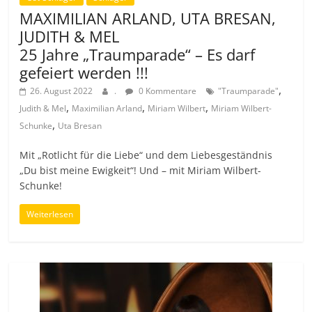
MAXIMILIAN ARLAND, UTA BRESAN,
JUDITH & MEL
25 Jahre „Traumparade“ – Es darf
gefeiert werden !!!
,
26. August 2022
.
0 Kommentare
"Traumparade"
,
,
,
Judith & Mel
Maximilian Arland
Miriam Wilbert
Miriam Wilbert-
,
Schunke
Uta Bresan
Mit „Rotlicht für die Liebe“ und dem Liebesgeständnis
„Du bist meine Ewigkeit“! Und – mit Miriam Wilbert-
Schunke!
Weiterlesen