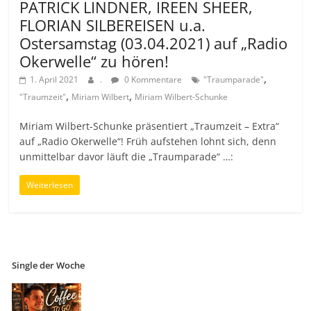
PATRICK LINDNER, IREEN SHEER,
FLORIAN SILBEREISEN u.a.
Ostersamstag (03.04.2021) auf „Radio
Okerwelle“ zu hören!
,
1. April 2021
.
0 Kommentare
"Traumparade"
,
,
"Traumzeit"
Miriam Wilbert
Miriam Wilbert-Schunke
Miriam Wilbert-Schunke präsentiert „Traumzeit – Extra“
auf „Radio Okerwelle“! Früh aufstehen lohnt sich, denn
unmittelbar davor läuft die „Traumparade“ …:
Weiterlesen
Single der Woche