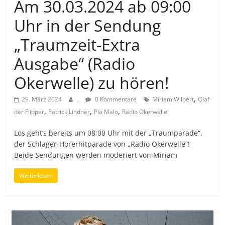
Am 30.03.2024 ab 09:00
Uhr in der Sendung
„Traumzeit-Extra
Ausgabe“ (Radio
Okerwelle) zu hören!
,
29. März 2024
.
0 Kommentare
Miriam Wilbert
Olaf
,
,
,
der Flipper
Patrick Lindner
Pia Malo
Radio Okerwelle
Los geht’s bereits um 08:00 Uhr mit der „Traumparade“,
der Schlager-Hörerhitparade von „Radio Okerwelle“!
Beide Sendungen werden moderiert von Miriam
Weiterlesen