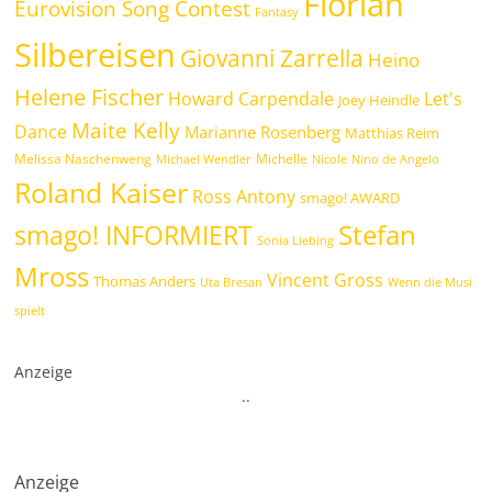
Florian
Eurovision Song Contest
Fantasy
Silbereisen
Giovanni Zarrella
Heino
Helene Fischer
Howard Carpendale
Let's
Joey Heindle
Maite Kelly
Dance
Marianne Rosenberg
Matthias Reim
Melissa Naschenweng
Michelle
Michael Wendler
Nicole
Nino de Angelo
Roland Kaiser
Ross Antony
smago! AWARD
Stefan
smago! INFORMIERT
Sonia Liebing
Mross
Vincent Gross
Thomas Anders
Uta Bresan
Wenn die Musi
spielt
Anzeige
.
.
Anzeige