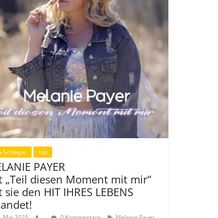
-Schlager
top
LANIE PAYER
t „Teil diesen Moment mit mir“
t sie den HIT IHRES LEBENS
landet!
. Mai 2025
.
0 Kommentare
Melanie Payer