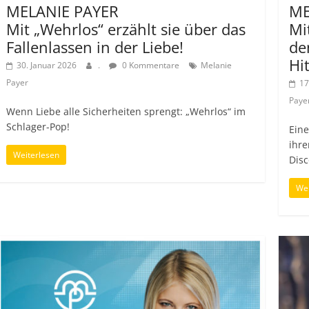
ME
MELANIE PAYER
Mi
Mit „Wehrlos“ erzählt sie über das
de
Fallenlassen in der Liebe!
Hi
30. Januar 2026
.
0 Kommentare
Melanie
Payer
17
Paye
Wenn Liebe alle Sicherheiten sprengt: „Wehrlos“ im
Schlager-Pop!
Eine
ihre
Weiterlesen
Disc
Wei