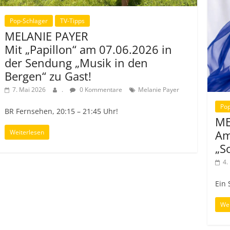
Pop-Schlager
TV-Tipps
MELANIE PAYER
Mit „Papillon“ am 07.06.2026 in
der Sendung „Musik in den
Bergen“ zu Gast!
7. Mai 2026
.
0 Kommentare
Melanie Payer
Pop
BR Fernsehen, 20:15 – 21:45 Uhr!
ME
Am
Weiterlesen
„S
4.
Ein
Wei