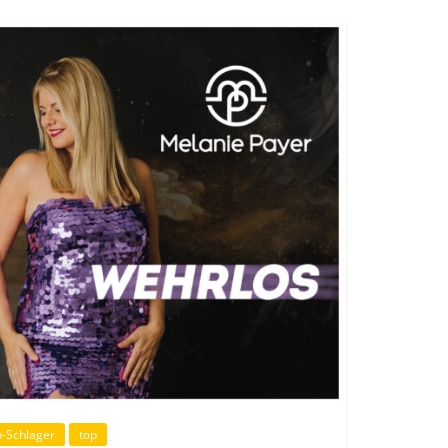
-Schlager
top