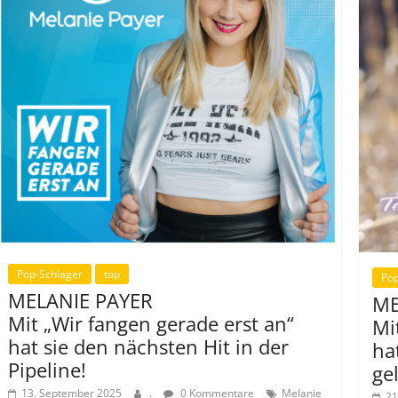
Pop-Schlager
top
Pop
MELANIE PAYER
ME
Mit „Wir fangen gerade erst an“
Mi
hat sie den nächsten Hit in der
ha
Pipeline!
ge
13. September 2025
.
0 Kommentare
Melanie
21