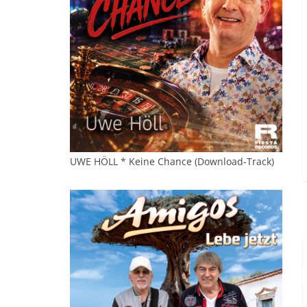
UWE HÖLL * Keine Chance (Download-Track)