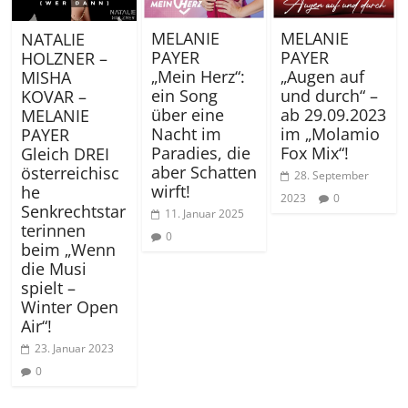
MELANIE
MELANIE
NATALIE
PAYER
PAYER
HOLZNER –
„Mein Herz“:
„Augen auf
MISHA
ein Song
und durch“ –
KOVAR –
über eine
ab 29.09.2023
MELANIE
Nacht im
im „Molamio
PAYER
Paradies, die
Fox Mix“!
Gleich DREI
aber Schatten
österreichisc
28. September
wirft!
he
2023
0
Senkrechtstar
11. Januar 2025
terinnen
0
beim „Wenn
die Musi
spielt –
Winter Open
Air“!
23. Januar 2023
0