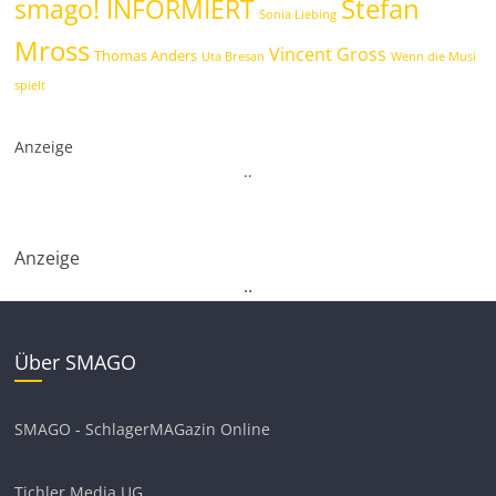
Stefan
smago! INFORMIERT
Sonia Liebing
Mross
Vincent Gross
Thomas Anders
Uta Bresan
Wenn die Musi
spielt
Anzeige
.
.
Anzeige
.
.
Über SMAGO
SMAGO - SchlagerMAGazin Online
Tichler Media UG