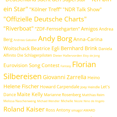
ein Star"
"Kölner Treff"
"NDR Talk Show"
"Offizielle Deutsche Charts"
"Riverboat"
Amigos
"ZDF-Fernsehgarten"
Andrea
Andy Borg
Anna-Carina
Berg
Andreas Gabalier
Bernhard Brink
Beatrice Egli
Woitschack
Daniela
Alfinito
Die Schlagerpiloten
Dieter Hallervorden
Eloy de Jong
Florian
Eurovision Song Contest
Fantasy
Silbereisen
Giovanni Zarrella
Heino
Helene Fischer
Howard Carpendale
Let's
Joey Heindle
Maite Kelly
Dance
Marianne Rosenberg
Matthias Reim
Melissa Naschenweng
Michelle
Michael Wendler
Nicole
Nino de Angelo
Roland Kaiser
Ross Antony
smago! AWARD