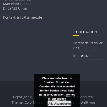
Max-Planck-Str. 7
D- 59423 Unna
Kontakt: info@smago.de
Information
Datenschutzerklär
ung
Impressum
Diese Webseite benutzt
Cookies. Aktuell sind
Cookies, die nicht essentiell
für den Betrieb dieser Seite
nötig sind, blockiert.
Weitere
Copyright © 2026
Smago
. Alle Rechte vorbehalten.
Informationen
Theme:
ColorMag
von ThemeGrill. Bereitgestellt von
Alle Akzeptieren