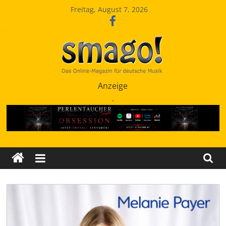
Zum
Freitag, August 7, 2026
Inhalt
springen
Smago
Anzeige
.
SchlagerMAGazinOnline