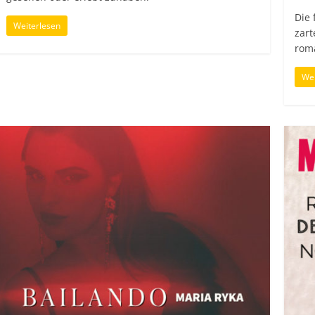
Die 
Weiterlesen
zart
rom
Wei