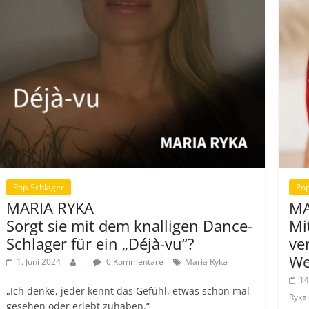
Pop-Schlager
Pop
MARIA RYKA
MA
Sorgt sie mit dem knalligen Dance-
Mi
Schlager für ein „Déjà-vu“?
ve
We
1. Juni 2024
.
0 Kommentare
Maria Ryka
14
„Ich denke, jeder kennt das Gefühl, etwas schon mal
Ryka
gesehen oder erlebt zuhaben.“