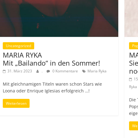
Uncategorized
Pop
MARIA RYKA
MA
Mit „Bailando“ in den Sommer!
Si
no
31. März 2023
.
0 Kommentare
Maria Ryka
15
Mit gleichnamigen Titeln waren schon Stars wie
Ryka
Loona oder Enrique Iglesias erfolgreich …!
Die 
Weiterlesen
Pops
eige
Wei