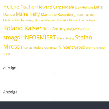
Helene Fischer
Howard Carpendale
Let's
Joey Heindle
Maite Kelly
Dance
Marianne Rosenberg
Matthias Reim
Melissa Naschenweng
Michelle
Michael Wendler
Nicole
Nino de Angelo
Roland Kaiser
Ross Antony
smago! AWARD
Stefan
smago! INFORMIERT
Sonia Liebing
Mross
Vincent Gross
Thomas Anders
Uta Bresan
Wenn die Musi
spielt
Anzeige
.
.
Anzeige
.
.