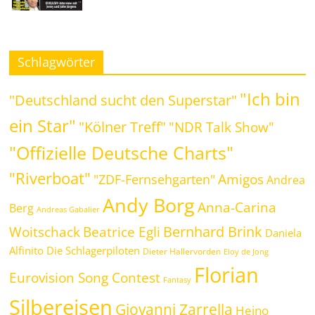
Schlagwörter
"Ich bin
"Deutschland sucht den Superstar"
ein Star"
"Kölner Treff"
"NDR Talk Show"
"Offizielle Deutsche Charts"
"Riverboat"
Amigos
"ZDF-Fernsehgarten"
Andrea
Andy Borg
Anna-Carina
Berg
Andreas Gabalier
Bernhard Brink
Beatrice Egli
Woitschack
Daniela
Alfinito
Die Schlagerpiloten
Dieter Hallervorden
Eloy de Jong
Florian
Eurovision Song Contest
Fantasy
Silbereisen
Giovanni Zarrella
Heino