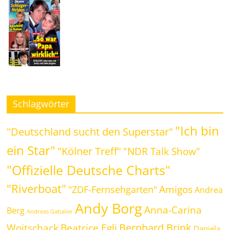
Schlagwörter
"Ich bin
"Deutschland sucht den Superstar"
ein Star"
"Kölner Treff"
"NDR Talk Show"
"Offizielle Deutsche Charts"
"Riverboat"
Amigos
"ZDF-Fernsehgarten"
Andrea
Andy Borg
Anna-Carina
Berg
Andreas Gabalier
Bernhard Brink
Beatrice Egli
Woitschack
Daniela