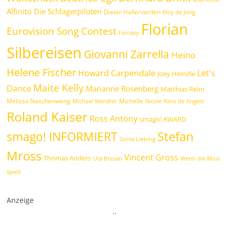
Alfinito
Die Schlagerpiloten
Dieter Hallervorden
Eloy de Jong
Florian
Eurovision Song Contest
Fantasy
Silbereisen
Giovanni Zarrella
Heino
Helene Fischer
Howard Carpendale
Let's
Joey Heindle
Maite Kelly
Dance
Marianne Rosenberg
Matthias Reim
Melissa Naschenweng
Michelle
Michael Wendler
Nicole
Nino de Angelo
Roland Kaiser
Ross Antony
smago! AWARD
Stefan
smago! INFORMIERT
Sonia Liebing
Mross
Vincent Gross
Thomas Anders
Uta Bresan
Wenn die Musi
spielt
Anzeige
.
.