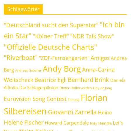
Schlagwörter
"Ich bin
"Deutschland sucht den Superstar"
ein Star"
"Kölner Treff"
"NDR Talk Show"
"Offizielle Deutsche Charts"
"Riverboat"
Amigos
"ZDF-Fernsehgarten"
Andrea
Andy Borg
Anna-Carina
Berg
Andreas Gabalier
Bernhard Brink
Beatrice Egli
Woitschack
Daniela
Alfinito
Die Schlagerpiloten
Dieter Hallervorden
Eloy de Jong
Florian
Eurovision Song Contest
Fantasy
Silbereisen
Giovanni Zarrella
Heino
Helene Fischer
Howard Carpendale
Let's
Joey Heindle