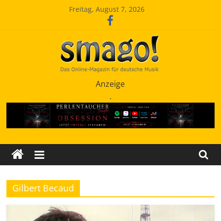
Zum
Freitag, August 7, 2026
Inhalt
springen
Smago
Anzeige
.
SchlagerMAGazinOnline
Gilbert Becaud