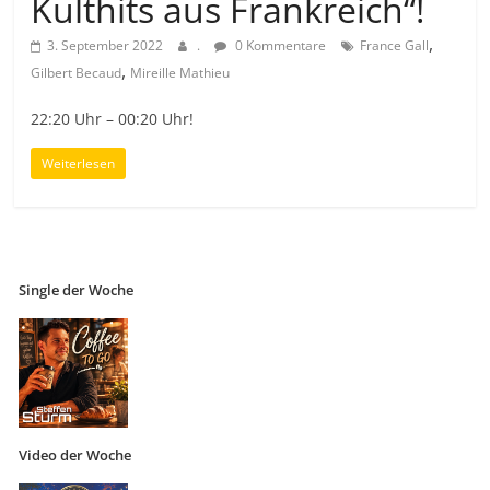
Kulthits aus Frankreich“!
,
3. September 2022
.
0 Kommentare
France Gall
,
Gilbert Becaud
Mireille Mathieu
22:20 Uhr – 00:20 Uhr!
Weiterlesen
Single der Woche
Video der Woche