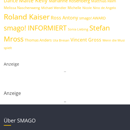
Maite Kelly
Dance
Marianne Rosenberg
Matthias Reim
Melissa Naschenweng
Michelle
Michael Wendler
Nicole
Nino de Angelo
Roland Kaiser
Ross Antony
smago! AWARD
Stefan
smago! INFORMIERT
Sonia Liebing
Mross
Vincent Gross
Thomas Anders
Uta Bresan
Wenn die Musi
spielt
Anzeige
.
.
Anzeige
.
.
Über SMAGO