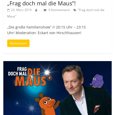
„Frag doch mal die Maus“!
23. März 2019
.
0 Kommentare
"Frag doch mal die
Maus"
„Die große Familienshow“ // 20:15 Uhr – 23:15
Uhr! Moderation: Eckart von Hirschhausen!
Weiterlesen