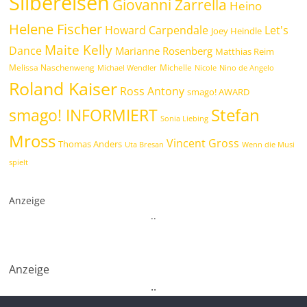
Silbereisen
Giovanni Zarrella
Heino
Helene Fischer
Howard Carpendale
Let's
Joey Heindle
Maite Kelly
Dance
Marianne Rosenberg
Matthias Reim
Melissa Naschenweng
Michelle
Michael Wendler
Nicole
Nino de Angelo
Roland Kaiser
Ross Antony
smago! AWARD
Stefan
smago! INFORMIERT
Sonia Liebing
Mross
Vincent Gross
Thomas Anders
Uta Bresan
Wenn die Musi
spielt
Anzeige
.
.
Anzeige
.
.