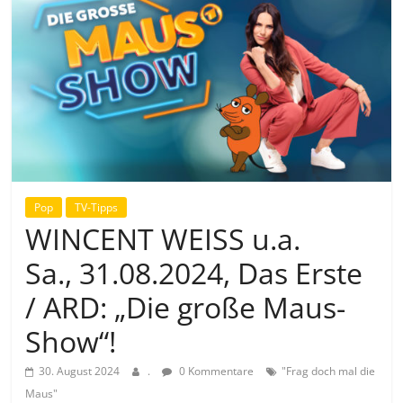
Pop
TV-Tipps
WINCENT WEISS u.a.
Sa., 31.08.2024, Das Erste
/ ARD: „Die große Maus-
Show“!
30. August 2024
.
0 Kommentare
"Frag doch mal die
Maus"