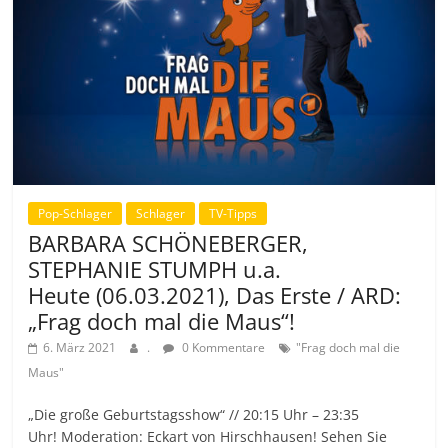
Pop-Schlager
Schlager
TV-Tipps
BARBARA SCHÖNEBERGER,
STEPHANIE STUMPH u.a.
Heute (06.03.2021), Das Erste / ARD:
„Frag doch mal die Maus“!
6. März 2021
.
0 Kommentare
"Frag doch mal die
Maus"
„Die große Geburtstagsshow“ // 20:15 Uhr – 23:35
Uhr! Moderation: Eckart von Hirschhausen! Sehen Sie