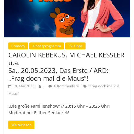
Comedy
Kinderprogramm
TV-Tipps
CAROLIN KEBEKUS, MICHAEL KESSLER
u.a.
Sa., 20.05.2023, Das Erste / ARD:
„Frag doch mal die Maus“!
19. Mai 2023
.
0 Kommentare
"Frag doch mal die
Maus"
„Die große Familienshow“ // 20:15 Uhr – 23:25 Uhr!
Moderation: Esther Sedlaczek!
Weiterlesen