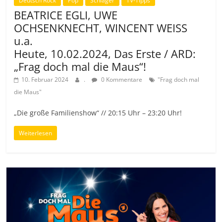
Deutsch Rock
Pop
Schlager
TV-Tipps
BEATRICE EGLI, UWE
OCHSENKNECHT, WINCENT WEISS
u.a.
Heute, 10.02.2024, Das Erste / ARD:
„Frag doch mal die Maus“!
10. Februar 2024
.
0 Kommentare
"Frag doch mal
die Maus"
„Die große Familienshow“ // 20:15 Uhr – 23:20 Uhr!
Weiterlesen