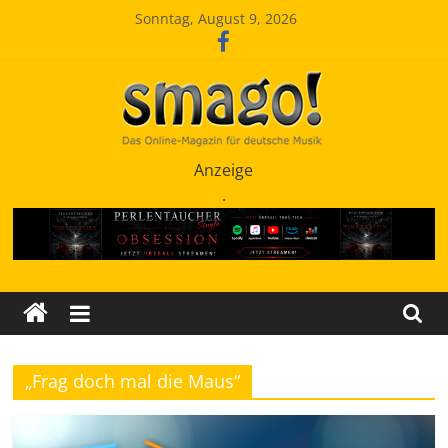
Zum
Sonntag, August 9, 2026
Inhalt
springen
Smago
Anzeige
.
SchlagerMAGazinOnline
„Frag doch mal die Maus“