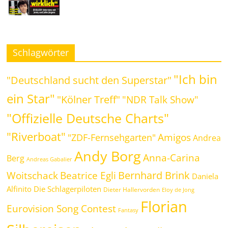
Schlagwörter
"Ich bin
"Deutschland sucht den Superstar"
ein Star"
"Kölner Treff"
"NDR Talk Show"
"Offizielle Deutsche Charts"
"Riverboat"
Amigos
"ZDF-Fernsehgarten"
Andrea
Andy Borg
Anna-Carina
Berg
Andreas Gabalier
Bernhard Brink
Beatrice Egli
Woitschack
Daniela
Alfinito
Die Schlagerpiloten
Dieter Hallervorden
Eloy de Jong
Florian
Eurovision Song Contest
Fantasy