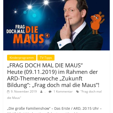
Kinderprogramm
TV-Tipps
„FRAG DOCH MAL DIE MAUS“
Heute (09.11.2019) im Rahmen der
ARD-Themenwoche „Zukunft
Bildung“: „Frag doch mal die Maus“!
9. November 2019
.
1 Kommentar
"Frag doch mal
die Maus"
„Die große Familienshow“ – Das Erste / ARD, 20:15 Uhr –