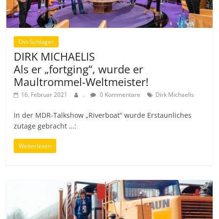
Ost-Schlager
DIRK MICHAELIS
Als er „fortging“, wurde er
Maultrommel-Weltmeister!
16. Februar 2021
.
0 Kommentare
Dirk Michaelis
In der MDR-Talkshow „Riverboat“ wurde Erstaunliches
zutage gebracht …:
Weiterlesen