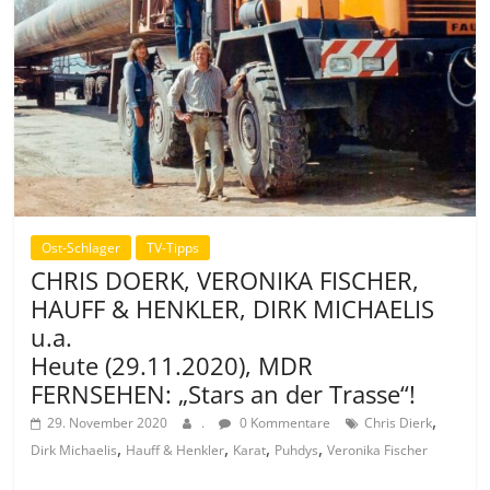
Ost-Schlager
TV-Tipps
CHRIS DOERK, VERONIKA FISCHER,
HAUFF & HENKLER, DIRK MICHAELIS
u.a.
Heute (29.11.2020), MDR
FERNSEHEN: „Stars an der Trasse“!
,
29. November 2020
.
0 Kommentare
Chris Dierk
,
,
,
,
Dirk Michaelis
Hauff & Henkler
Karat
Puhdys
Veronika Fischer