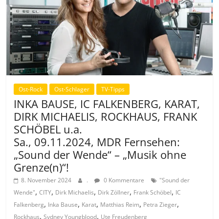
Ost-Rock
Ost-Schlager
TV-Tipps
INKA BAUSE, IC FALKENBERG, KARAT,
DIRK MICHAELIS, ROCKHAUS, FRANK
SCHÖBEL u.a.
Sa., 09.11.2024, MDR Fernsehen:
„Sound der Wende“ – „Musik ohne
Grenze(n)“!
8. November 2024
.
0 Kommentare
"Sound der
,
,
,
,
,
Wende"
CITY
Dirk Michaelis
Dirk Zöllner
Frank Schöbel
IC
,
,
,
,
,
Falkenberg
Inka Bause
Karat
Matthias Reim
Petra Zieger
,
,
Rockhaus
Sydney Youngblood
Ute Freudenberg