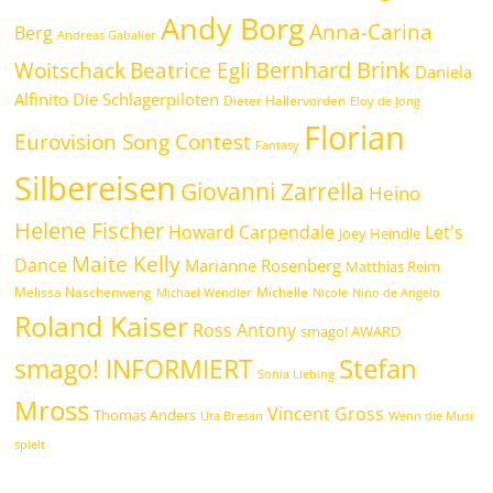
Andy Borg
Anna-Carina
Berg
Andreas Gabalier
Bernhard Brink
Beatrice Egli
Woitschack
Daniela
Alfinito
Die Schlagerpiloten
Dieter Hallervorden
Eloy de Jong
Florian
Eurovision Song Contest
Fantasy
Silbereisen
Giovanni Zarrella
Heino
Helene Fischer
Howard Carpendale
Let's
Joey Heindle
Maite Kelly
Dance
Marianne Rosenberg
Matthias Reim
Melissa Naschenweng
Michelle
Michael Wendler
Nicole
Nino de Angelo
Roland Kaiser
Ross Antony
smago! AWARD
Stefan
smago! INFORMIERT
Sonia Liebing
Mross
Vincent Gross
Thomas Anders
Uta Bresan
Wenn die Musi
spielt