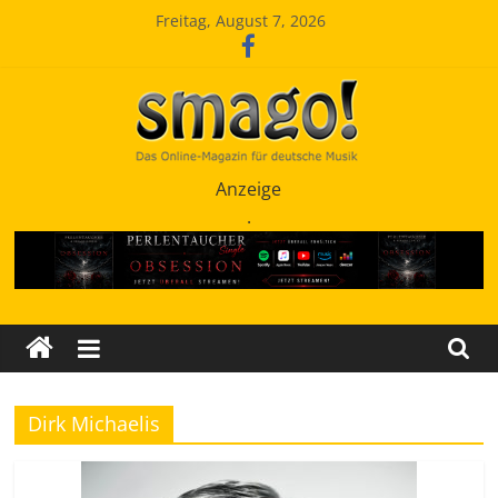
Zum
Freitag, August 7, 2026
Inhalt
springen
Smago
Anzeige
.
SchlagerMAGazinOnline
Dirk Michaelis