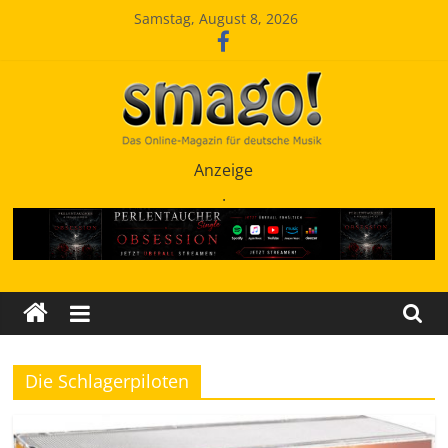
Zum
Samstag, August 8, 2026
Inhalt
springen
Smago
Anzeige
.
SchlagerMAGazinOnline
Die Schlagerpiloten