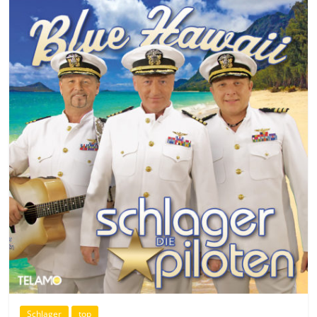
Schlager
top