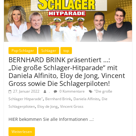
Pop-Schlager
Schlager
top
BERNHARD BRINK präsentiert …:
„Die große Schlager-Hitparade“ mit
Daniela Alfinito, Eloy de Jong, Vincent
Gross sowie Die Schlagerpiloten!
27. Januar 2022
.
0 Kommentare
"Die große
,
,
,
Schlager Hitparade"
Bernhard Brink
Daniela Alfinito
Die
,
,
Schlagerpiloten
Eloy de Jong
Vincent Gross
HIER bekommen Sie alle Informationen …:
Weiterlesen