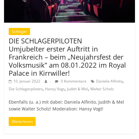
Schlager
DIE SCHLAGERPILOTEN
Umjubelter erster Auftritt in
Frankreich – beim „Neujahrsfest der
Volksmusik“ am 08.01.2022 im Royal
Palace in Kirrwiller!
,
10. Januar 2022
.
0 Kommentare
Daniela Alfinito
,
,
,
Die Schlagerpiloten
Hansy Vogt
Judith & Mel
Walter Scholz
Ebenfalls (u. a.) mit dabei: Daniela Alfinito, Judith & Mel
sowie Walter Scholz! Moderation: Hansy Vogt!
Weiterlesen