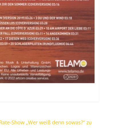
r Rate-Show „Wer weiß denn sowas?“ zu