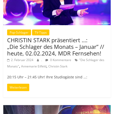
Pop-Schlager
TV-Tipps
CHRISTIN STARK präsentiert …:
„Die Schlager des Monats – Januar“ //
heute, 02.02.2024, MDR Fernsehen!
2. Februar 2024
.
0 Kommentare
"Die Schlager des
,
,
Monats"
Annemarie Eilfeld
Christin Stark
20:15 Uhr – 21:45 Uhr! Ihre Studiogäste sind …:
Weiterlesen