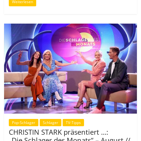
Weiterlesen
Pop-Schlager
Schlager
TV-Tipps
CHRISTIN STARK präsentiert …:
„Die Schlager des Monats“ – August //