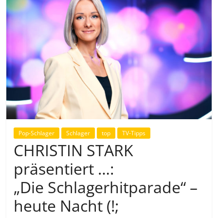
Pop-Schlager
Schlager
top
TV-Tipps
CHRISTIN STARK
präsentiert …:
„Die Schlagerhitparade“ –
heute Nacht (!;