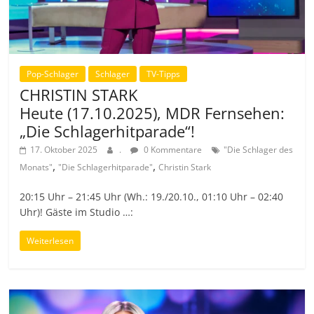
Pop-Schlager
Schlager
TV-Tipps
CHRISTIN STARK
Heute (17.10.2025), MDR Fernsehen:
„Die Schlagerhitparade“!
17. Oktober 2025
.
0 Kommentare
"Die Schlager des
,
,
Monats"
"Die Schlagerhitparade"
Christin Stark
20:15 Uhr – 21:45 Uhr (Wh.: 19./20.10., 01:10 Uhr – 02:40
Uhr)! Gäste im Studio …:
Weiterlesen