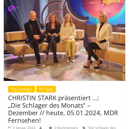
Pop-Schlager
TV-Tipps
CHRISTIN STARK präsentiert …:
„Die Schlager des Monats“ –
Dezember // heute, 05.01.2024, MDR
Fernsehen!
5. Januar 2024
.
0 Kommentare
"Die Schlager des