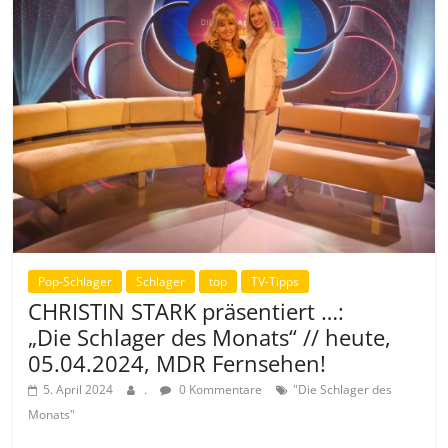
Pop-Schlager
Schlager
top
TV-Tipps
CHRISTIN STARK präsentiert …:
„Die Schlager des Monats“ // heute,
05.04.2024, MDR Fernsehen!
5. April 2024
.
0 Kommentare
"Die Schlager des
Monats"