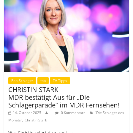
Pop-Schlager
top
TV-Tipps
CHRISTIN STARK
MDR bestätigt Aus für „Die
Schlagerparade“ im MDR Fernsehen!
14. Oktober 2025
.
0 Kommentare
"Die Schlager des
,
Monats"
Christin Stark
Was Christin selbst dazu sagt …: