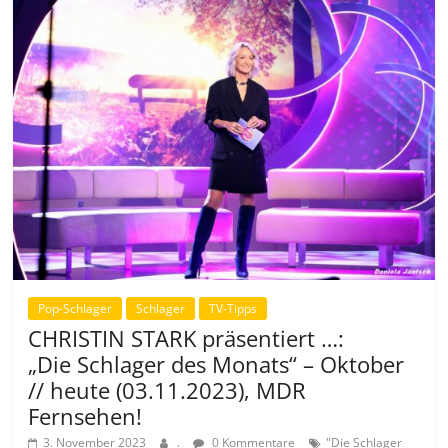
Pop-Schlager
Schlager
TV-Tipps
CHRISTIN STARK präsentiert …:
„Die Schlager des Monats“ – Oktober
// heute (03.11.2023), MDR
Fernsehen!
3. November 2023
.
0 Kommentare
"Die Schlager