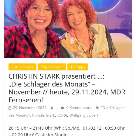
Ost-Schlager
Pop-Schlager
TV-Tipps
CHRISTIN STARK präsentiert …:
„Die Schlager des Monats“ –
November // heute, 29.11.2024, MDR
Fernsehen!
29. November 2024
.
0 Kommentare
"Die Schlager
,
,
,
des Monats"
Christin Stark
CORA
Wolfgang Lippert
20:15 Uhr – 21:45 Uhr (Wh.: So./Mo., 01./02.12., 00:50 Uhr
– 02:20 Uhr)! Gäste im Studio …: