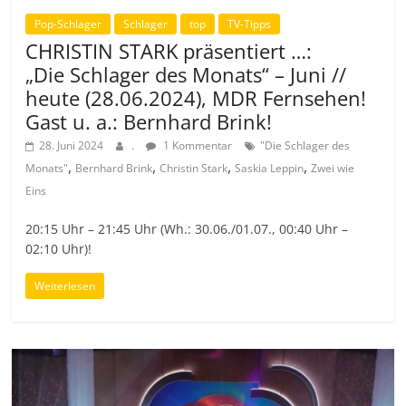
Pop-Schlager
Schlager
top
TV-Tipps
CHRISTIN STARK präsentiert …:
„Die Schlager des Monats“ – Juni //
heute (28.06.2024), MDR Fernsehen!
Gast u. a.: Bernhard Brink!
28. Juni 2024
.
1 Kommentar
"Die Schlager des
,
,
,
,
Monats"
Bernhard Brink
Christin Stark
Saskia Leppin
Zwei wie
Eins
20:15 Uhr – 21:45 Uhr (Wh.: 30.06./01.07., 00:40 Uhr –
02:10 Uhr)!
Weiterlesen