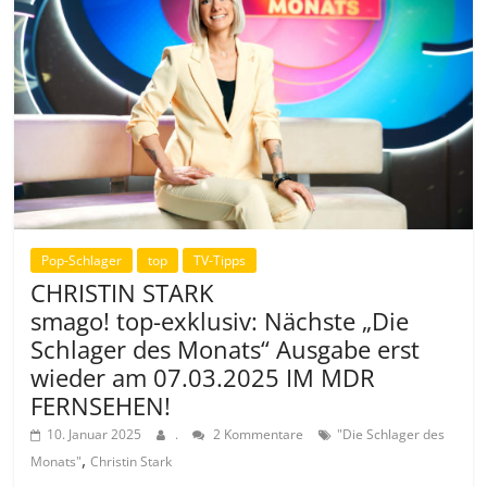
Pop-Schlager
top
TV-Tipps
CHRISTIN STARK
smago! top-exklusiv: Nächste „Die
Schlager des Monats“ Ausgabe erst
wieder am 07.03.2025 IM MDR
FERNSEHEN!
10. Januar 2025
.
2 Kommentare
"Die Schlager des
,
Monats"
Christin Stark