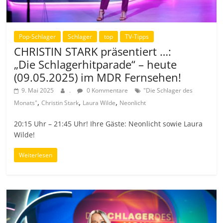
Pop-Schlager
Schlager
top
TV-Tipps
CHRISTIN STARK präsentiert …:
„Die Schlagerhitparade“ – heute
(09.05.2025) im MDR Fernsehen!
9. Mai 2025
.
0 Kommentare
"Die Schlager des
,
,
,
Monats"
Christin Stark
Laura Wilde
Neonlicht
20:15 Uhr – 21:45 Uhr! Ihre Gäste: Neonlicht sowie Laura
Wilde!
Weiterlesen