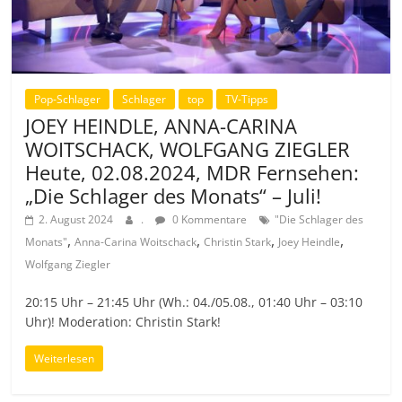
Pop-Schlager
Schlager
top
TV-Tipps
JOEY HEINDLE, ANNA-CARINA
WOITSCHACK, WOLFGANG ZIEGLER
Heute, 02.08.2024, MDR Fernsehen:
„Die Schlager des Monats“ – Juli!
2. August 2024
.
0 Kommentare
"Die Schlager des
,
,
,
,
Monats"
Anna-Carina Woitschack
Christin Stark
Joey Heindle
Wolfgang Ziegler
20:15 Uhr – 21:45 Uhr (Wh.: 04./05.08., 01:40 Uhr – 03:10
Uhr)! Moderation: Christin Stark!
Weiterlesen