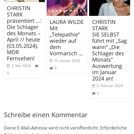
CHRISTIN
STARK
präsentiert …:
LAURA WILDE
CHRISTIN
Die Schlager
Mit
STARK
des Monats –
„Telepathie“
SIE SELBST
April // heute
wieder auf
führt mit „Sag
(03.05.2024),
dem
wann“ „Die
MDR
Vormarsch …
Schlager des
Fernsehen!
Monats“
10. Januar 2024
Auswertung
3. Mai 2024
0
im Januar
0
2024 an!
2. Februar 2024
0
Schreibe einen Kommentar
Deine E-Mail-Adresse wird nicht veröffentlicht.
Erforderliche