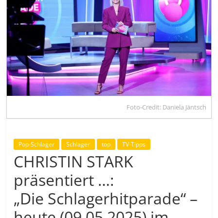
Foto-Credit: Daniela Jäntsch
Pop-Schlager
Schlager
top
TV-Tipps
CHRISTIN STARK
präsentiert …:
„Die Schlagerhitparade“ –
heute (09.05.2025) im