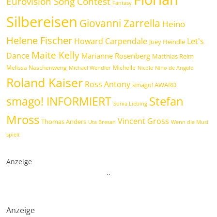
Eurovision Song Contest
Fantasy
Silbereisen
Giovanni Zarrella
Heino
Helene Fischer
Howard Carpendale
Let's
Joey Heindle
Maite Kelly
Dance
Marianne Rosenberg
Matthias Reim
Melissa Naschenweng
Michelle
Michael Wendler
Nicole
Nino de Angelo
Roland Kaiser
Ross Antony
smago! AWARD
Stefan
smago! INFORMIERT
Sonia Liebing
Mross
Vincent Gross
Thomas Anders
Uta Bresan
Wenn die Musi
spielt
Anzeige
.
.
Anzeige