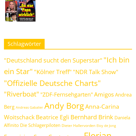
Schlagwörter
"Ich bin
"Deutschland sucht den Superstar"
ein Star"
"Kölner Treff"
"NDR Talk Show"
"Offizielle Deutsche Charts"
"Riverboat"
Amigos
"ZDF-Fernsehgarten"
Andrea
Andy Borg
Anna-Carina
Berg
Andreas Gabalier
Bernhard Brink
Beatrice Egli
Woitschack
Daniela
Alfinito
Die Schlagerpiloten
Dieter Hallervorden
Eloy de Jong
Florian