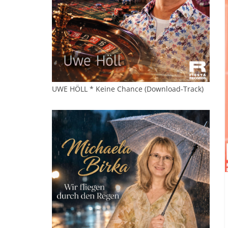
UWE HÖLL * Keine Chance (Download-Track)