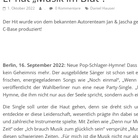
1. Oktober 2022
.
0 Kommentare
Daniel Hauser
Der Hit wurde von dem bekannten Autorenteam Jan & Jascha g
C-Base produziert!
Berlin, 16. September 2022:
Neue Pop-Schlager-Hymne! Dass DA
kein Geheimnis mehr. Der ausgebildete Sänger ist schon seit
frischen, energiegeladenen Songs wie „Noch einmal“, „Wenn 
veröffentlicht der Wahlberliner nun eine neue Party-Single. „
Hymne, die ihm nicht nur aus der Seele spricht, sondern auch e
Die Single soll unter die Haut gehen, denn sie dreht sich 
entdeckte er diese Leidenschaft, wesentlich prägte ihn dabei s
und zahlreiche Instrumente spielte. Mit Zeilen wie „Denn nur Mus
Zeit“ oder „Ich brauch Musik zum glücklich sein“ versprüht „M
diesen schwierigen Zeiten. „Für mich ist die Musik nicht nur 