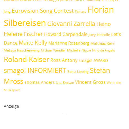
Florian
Eurovision Song Contest
Jong
Fantasy
Silbereisen
Giovanni Zarrella
Heino
Helene Fischer
Howard Carpendale
Let's
Joey Heindle
Maite Kelly
Dance
Marianne Rosenberg
Matthias Reim
Melissa Naschenweng
Michelle
Michael Wendler
Nicole
Nino de Angelo
Roland Kaiser
Ross Antony
smago! AWARD
Stefan
smago! INFORMIERT
Sonia Liebing
Mross
Vincent Gross
Thomas Anders
Uta Bresan
Wenn die
Musi spielt
Anzeige
.
.