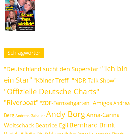
Schlagwörter
"Ich bin
"Deutschland sucht den Superstar"
ein Star"
"Kölner Treff"
"NDR Talk Show"
"Offizielle Deutsche Charts"
"Riverboat"
Amigos
"ZDF-Fernsehgarten"
Andrea
Andy Borg
Anna-Carina
Berg
Andreas Gabalier
Bernhard Brink
Woitschack
Beatrice Egli
Daniela Alfinito
Die Schlagerpiloten
Dieter Hallervorden
Eloy de