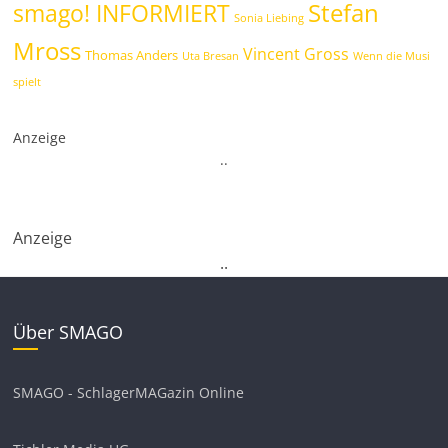
Stefan
smago! INFORMIERT
Sonia Liebing
Mross
Vincent Gross
Thomas Anders
Uta Bresan
Wenn die Musi
spielt
Anzeige
.
.
Anzeige
.
.
Über SMAGO
SMAGO - SchlagerMAGazin Online