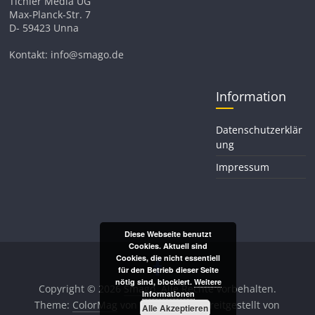
Tichler Media UG
Max-Planck-Str. 7
D- 59423 Unna
Kontakt: info@smago.de
Information
Datenschutzerklär
ung
Impressum
Diese Webseite benutzt
Cookies. Aktuell sind
Cookies, die nicht essentiell
für den Betrieb dieser Seite
nötig sind, blockiert.
Weitere
Copyright © 2026
Smago
. Alle Rechte vorbehalten.
Informationen
Theme:
ColorMag
von ThemeGrill. Bereitgestellt von
Alle Akzeptieren