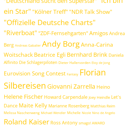
"Ich bin
"Deutschland sucht den Superstar"
ein Star"
"Kölner Treff"
"NDR Talk Show"
"Offizielle Deutsche Charts"
"Riverboat"
Amigos
"ZDF-Fernsehgarten"
Andrea
Andy Borg
Anna-Carina
Berg
Andreas Gabalier
Bernhard Brink
Beatrice Egli
Woitschack
Daniela
Alfinito
Die Schlagerpiloten
Dieter Hallervorden
Eloy de Jong
Florian
Eurovision Song Contest
Fantasy
Silbereisen
Giovanni Zarrella
Heino
Helene Fischer
Howard Carpendale
Let's
Joey Heindle
Maite Kelly
Dance
Marianne Rosenberg
Matthias Reim
Melissa Naschenweng
Michelle
Michael Wendler
Nicole
Nino de Angelo
Roland Kaiser
Ross Antony
smago! AWARD