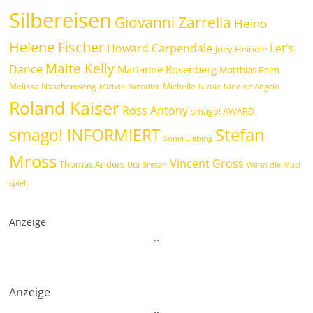
Silbereisen
Giovanni Zarrella
Heino
Helene Fischer
Howard Carpendale
Let's
Joey Heindle
Maite Kelly
Dance
Marianne Rosenberg
Matthias Reim
Melissa Naschenweng
Michelle
Michael Wendler
Nicole
Nino de Angelo
Roland Kaiser
Ross Antony
smago! AWARD
Stefan
smago! INFORMIERT
Sonia Liebing
Mross
Vincent Gross
Thomas Anders
Uta Bresan
Wenn die Musi
spielt
Anzeige
.
.
Anzeige
.
.