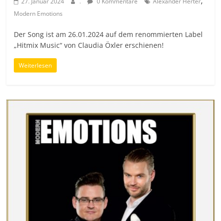
,
27. Januar 2024
.
0 Kommentare
Alexander Herter
Modern Emotions
Der Song ist am 26.01.2024 auf dem renommierten Label
„Hitmix Music“ von Claudia Öxler erschienen!
Weiterlesen