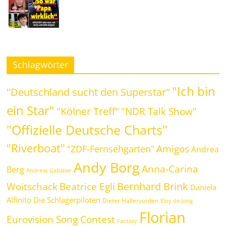
Schlagwörter
"Ich bin
"Deutschland sucht den Superstar"
ein Star"
"Kölner Treff"
"NDR Talk Show"
"Offizielle Deutsche Charts"
"Riverboat"
Amigos
"ZDF-Fernsehgarten"
Andrea
Andy Borg
Anna-Carina
Berg
Andreas Gabalier
Bernhard Brink
Beatrice Egli
Woitschack
Daniela
Alfinito
Die Schlagerpiloten
Dieter Hallervorden
Eloy de Jong
Florian
Eurovision Song Contest
Fantasy