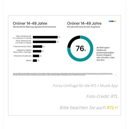
Forsa Umfrage für die RTL+ Musik App
Foto-Credit: RTL
Bitte beachten Sie auch
RTL+
!