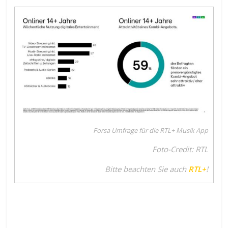
Forsa Umfrage für die RTL+ Musik App
Foto-Credit: RTL
Bitte beachten Sie auch
RTL+
!