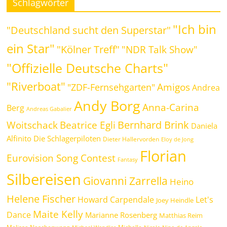
Schlagwörter
"Ich bin
"Deutschland sucht den Superstar"
ein Star"
"Kölner Treff"
"NDR Talk Show"
"Offizielle Deutsche Charts"
"Riverboat"
Amigos
"ZDF-Fernsehgarten"
Andrea
Andy Borg
Anna-Carina
Berg
Andreas Gabalier
Bernhard Brink
Beatrice Egli
Woitschack
Daniela
Alfinito
Die Schlagerpiloten
Dieter Hallervorden
Eloy de Jong
Florian
Eurovision Song Contest
Fantasy
Silbereisen
Giovanni Zarrella
Heino
Helene Fischer
Howard Carpendale
Let's
Joey Heindle
Maite Kelly
Dance
Marianne Rosenberg
Matthias Reim
Melissa Naschenweng