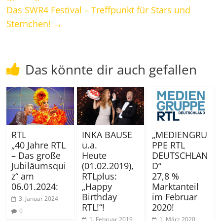
Das SWR4 Festival – Treffpunkt für Stars und
Sternchen!
→
Das könnte dir auch gefallen
INKA BAUSE
RTL
„MEDIENGRU
u.a.
„40 Jahre RTL
PPE RTL
Heute
– Das große
DEUTSCHLAN
(01.02.2019),
Jubiläumsqui
D“
RTLplus:
z“ am
27,8 %
„Happy
06.01.2024:
Marktanteil
Birthday
im Februar
3. Januar 2024
RTL!“!
2020!
0
1. Februar 2019
1. März 2020