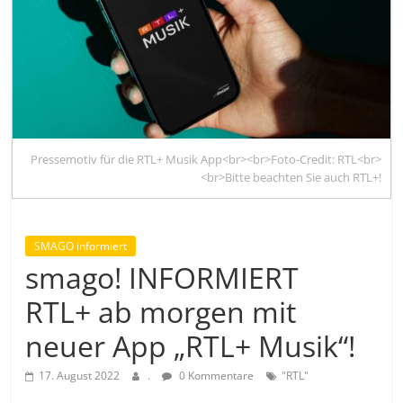
Pressemotiv für die RTL+ Musik App<br><br>Foto-Credit: RTL<br>
<br>Bitte beachten Sie auch RTL+!
SMAGO informiert
smago! INFORMIERT
RTL+ ab morgen mit
neuer App „RTL+ Musik“!
17. August 2022
.
0 Kommentare
"RTL"