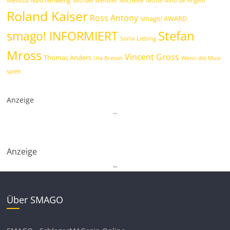
Michelle
Michael Wendler
Nicole
Nino de Angelo
Roland Kaiser
Ross Antony
smago! AWARD
Stefan
smago! INFORMIERT
Sonia Liebing
Mross
Vincent Gross
Thomas Anders
Uta Bresan
Wenn die Musi
spielt
Anzeige
.
.
Anzeige
.
.
Über SMAGO